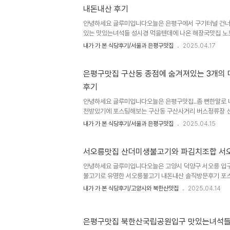
내돈내산 후기
주소는 은평구 서오릉로 122입니다구산역 1번출구에서 
옆에 위치해있습니다영업시간은 평일은 ..
안녕하세요 글루미입니다오늘은 은평구에서 구기터널 건너
있는 맛있는녀석들 성시경 먹을텐데에 나온 해장국맛집 
솔직방문후기 포스팅합니다로컬맛집으로 유명해서 구기동,
내가 가 본 식당후기/서울과 은평구맛집
2025.04.17
민들에게 많은 사랑을 받고 주변 등산객들도 많이 찾는 노
해장국으로 유명한 장모님해장국입니다저는 살아 평생 해장국
적이 없기에 방문한적이 없으나 오늘은 지인의 손에 이끌
은평구맛집 구산동 종점에 숨겨져있는 3개의 
국 위치와 주소는 은평구와 종로구 경계에 있는 구기터널입
후기
구 구기동 253-1, 도로명주소는 종로구 진흥로421입니
오후9시까지이며 단체이용가능하고 주차가..
안녕하세요 글루미입니다오늘은 은평구맛집..좀 뻔한말로 
천받았기에 포스팅해보는 구산동 구산사거리 버스정류장 
의 메뉴의 정갈한 식당 스타피플 starpeople 내돈내
내가 가 본 식당후기/서울과 은평구맛집
2025.04.15
히 존재 자체는 알고 있었는데 주차도 힘들고 월요일 휴무
으신 갈현동 가득빵집사장님이 극찬하시길래 언제 가봐야
오늘 방문하게 되었습니다 구산역에서 서오릉가는 길 한블
서오릉맛집 산더미생불고기와 파김치조합 서
플 위치와 주소는 서울시 은평구 갈현동 508-10, 도로명주
안녕하세요 글루미입니다오늘은 고양시 덕양구 서오릉 입
성빌딩 1층입니다구산사거리 굿모닝마트골목 선진운수 종
불고기로 유명한 서오릉불고기 내돈내산 솔직방문후기 포
업시간은 오전11시30분부터 오후..
은 다 가봤지만 서오릉불고기는 아직 못가봤었습니다2인
내가 가 본 식당후기/고양시와 북한산맛집
2025.04.14
역 불광동에 버섯생불고기 가성비 좋은 용정숯불갈비가 
도 추워지고 문득 생각이 나서 주말에 방문해본 서오릉불고
먹자골목처럼 형성된 상가들이 있는데 서오릉불고기도 같
은평구맛집 북한산국립공원입구 맛있는녀석
기 위치와 주소는 경기도 고양시 덕양구 용두동432-520