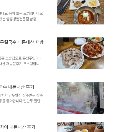
평구 불광동 281-88, 도로
데 원래 영업시간은 오전10시
왔네요 봄이 없는 느낌입니다오
 있는 함흥냉면전문점 함흥도하
전에 양주시 삼숭동 옥정신도시
을 먹으러 가겠노라고 했는데 기
북한산입구에 새로 가게를 냈더
문해봤습니다은평구 진관동 북한
충무칼국수 내돈내산 재방
평구 진관동 266-29, 도로
쪽에 위치해 있습니다영업시간은
좋은 보쌈집으로 은평주민이나
돈내산 재방문후기 포스팅합니다
또 저는 개인적으로 굴을 못먹어
 회식이나 일행식사자리로 자주
쌈과 보쌈김치 보쌈수육으로 유
 하는데 정식상호는 충무칼국수
국수 내돈내산 후기
은편 2층에 위치해있고 주소는
위치한 만두맛집 장수만두 장수
93 일신빌딩 2층입니다영업시간
두를 좋아합니다 찐만두 물만두
로 없습니다은평구에서는 우선 제
두하고 백남옥달인손만두, 별난만
애용합니다만 아주 약간씩은 아쉬
동 장수만두가 생겨서 방문해봤습
얌차이 내돈내산 후기
하고 홀도 있어서 간단한 식사