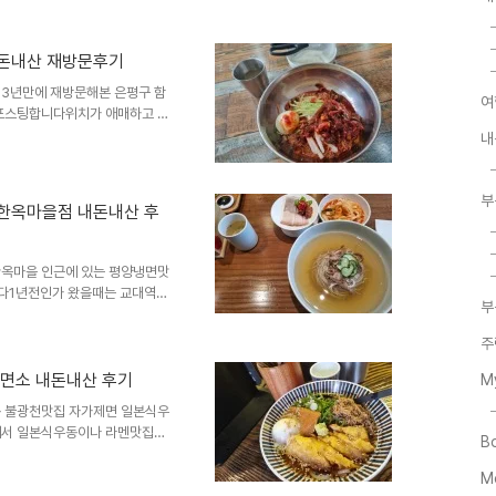
히 원탑을 꼽기 다 어려운 점이
다는 메밀뜨락을 방문했습니다제
 국내산을 쓴다는 건강맛집이라는
내돈내산 재방문후기
동맛집인 메밀뜨락 위치와 주소
3년만에 재방문해본 은평구 함
연서로34길 42 동호스카이 지층
여
포스팅합니다위치가 애매하고 주
역시 제일 먼저 떠오른게 금원함
내
흥도하냉면, 서울면옥, 연신내
차가 어려운 점이 공통점입니다
2, 도로명주소는 은평구 역말로
부
한옥마을점 내돈내산 후
은 오전11시부터 오후8시까지
도 따로 있는거 같은데 여름 성
옥마을 인근에 있는 평양냉면맛
다1년전인가 왔을때는 교대역에
부
 바뀌었나했더니 독립을 했는지
마을점과 송파구 문정동에 청류
주
제법 달라진게 있습니다날씨가
식당이 달라져서 난감했지만 일
제면소 내돈내산 후기
M
옥마을점 위치와 주소는 서울시
 불광천맛집 자가제면 일본식우
4 담인빌딩 2층입니다 2층이지만
에서 일본식우동이나 라멘맛집이
B
하루타우동, 히카리우동, 제면공
 은평구 우동맛집이 하나 더 생
M
입니다금평제면소 위치와 주소는