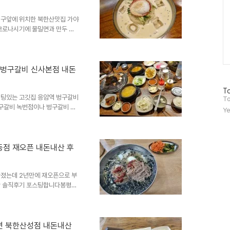
오후3시부터 오후5시까지 브레이
구앞에 위치한 북한산맛집 가야
코로나시기에 물밀면과 만두 먹
석들 나오고나서 방문객이 지속
 밀면먹으러 방문했는데 콩밀면
따뜻해져서 그런지 원래 비빔밀면
구 진관동 은평뉴타운지나 한옥
 벙구갈비 신사본점 내돈
 가야밀냉면해물칼국수 본점 위
서울시 은평구 대서문길36 북한
방
To
.
팅있는 고깃집 응암역 벙구갈비
문
To
자
구갈비 녹번점이나 벙구갈비 응
Ye
수
를 해야되서 그나마 주차장이 좀
팅도 많구 주차장도 만석이라 다
팅도 3-4팀이라 10분정도 기
원래 은평구맛집으로 유명했는데
점 재오픈 내돈내산 후
 전국구 갈빗집으로 나아가는거
맛있고 된장찌개 청국장도 천원이
졌는데 2년만에 재오픈으로 부
산 솔직후기 포스팅합니다봉평산
었었던거 같은데요 오랜만에 불
구조 사장님 모두 똑같이 컨트롤
 식당입니다 어떻게 타업종을 했
재오픈이 됐는지 신기할따름입니
면 북한산성점 내돈내산