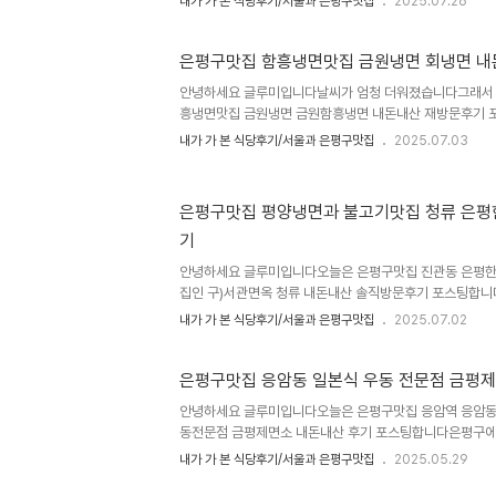
내가 가 본 식당후기/서울과 은평구맛집
2025.07.26
밀 전문점이나 막국수식당이 꽤 있는 편이긴 합니다만은 딱
있습니다그래서 오늘은 새로 맛집을 찾다가 새로 오픈했
일 마음에 들었던건 메밀을 비롯한 모든 식재료를 100%
은평구맛집 함흥냉면맛집 금원냉면 회냉면 
점이었구요은평구 연신내맛집 독바위맛집 북한산맛집 불광
안녕하세요 글루미입니다날씨가 엄청 더워졌습니다그래서 
는 은평구 불광동 644 상가 중앙, 도로명주소는 은평구 
흥냉면맛집 금원냉면 금원함흥냉면 내돈내산 재방문후기 
b05호입니다 연신내역에서 도보 한 15분..
차가 어려워서 재방문을 못했었는데 냉면을 먹고싶다보니 
내가 가 본 식당후기/서울과 은평구맛집
2025.07.03
흥냉면입니다 은평구에 갈현냉면이나 수면옥, 용강면옥, 함
냉면시대왕만두 등이 자주 가는 냉면맛집이거든요다들 주
은평구 금원냉면 위치와 주소는 서울 은평구 역촌동 10-8
은평구맛집 평양냉면과 불고기맛집 청류 은평
53 1층입니다역말사거리 주변에 위치해있습니다 영업시간
기
오후 7시45분 라스트오더겨울에는 장기휴무도 하고 휴무일
수기에는 매일 영업하는듯합니다배달은 안하고..
안녕하세요 글루미입니다오늘은 은평구맛집 진관동 은평한
집인 구)서관면옥 청류 내돈내산 솔직방문후기 포스팅합니
있는 서관면옥이었는데 청류로 이름이 바뀌었어요 이름만
내가 가 본 식당후기/서울과 은평구맛집
2025.07.02
어떻게 된일인지 서관면옥은 그대로 있고 청류만 은평한옥
이 2개로 나누어졌더라구요평양냉면 스타일도 달라졌고 
32도를 넘나드는 더운 날씨가 찾아와 생각나 찾아왔는데 
은평구맛집 응암동 일본식 우동 전문점 금평
단 먹고 가기로 했습니다은평구 평양냉면맛집 청류 은평한
안녕하세요 글루미입니다오늘은 은평구맛집 응암역 응암동
은평구 진관동 219-11, 도로명주소는 은평구 연서로 51
동전문점 금평제면소 내돈내산 후기 포스팅합니다은평구
엘리베이터가 있어서 어르신들도 아무 걱정..
약간 있습니다우동맛집으로는 자주 가던 집이 가타쯔무리, 
내가 가 본 식당후기/서울과 은평구맛집
2025.05.29
방이 있었고 라멘집으로는 옥토끼제면소가 있었죠그 가운데
겼다고 해서 방문해본 금평제면소 내돈내산 솔직방문후기