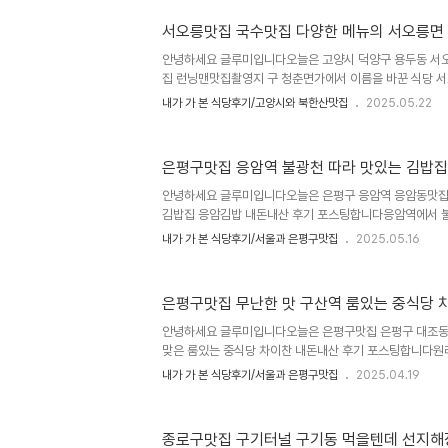
서울시 은평구 응암동 124-33, 도로명주소는 은평구 응암
서오릉맛집 국수맛집 다양한 메뉴의 서오릉면
암역에서 도보5분 새절역에서 도보7분정도 걸리는 불광
시가는 오전11시30분부터 오후8시45분까지 오후 8시
안녕하세요 글루미입니다오늘은 고양시 덕양구 용두동 서
배달하시는거 같고 주차는 불가능합니다 일본에서 ..
집 런닝맨맛집촬영지 구 청춘면가에서 이름을 바꾼 식당 
포스팅합니다일반적인 국수뿐만 아니라 닭국수, 불고기국수,
내가 가 본 식당후기/고양시와 북한산맛집
2025.05.22
면, 콩국수와 서브메뉴등 다양한 메뉴들이 있어 남녀노소 
니다또 은평구, 향동, 원흥, 삼송에서 전부 다 방문하기 편
속 많이 찾는거 같습니다고양시 용두동 서오릉맛집 서오릉
은평구맛집 응암역 불광천 따라 맛있는 김밥집
덕양구 용두동 23-5, 도로명주소는 고양시 덕양구 봉산로
신도시 인근에 위치해있습니다영업시간은 오전11시부터 
안녕하세요 글루미입니다오늘은 은평구 응암역 응암동맛집
오후5시까지는 브레이크타임 매주..
김밥집 응암김밥 내돈내산 후기 포스팅합니다응암역에서
향하는 이면도로 안쪽에 좁은 분식집 응암김밥이 위치하고
내가 가 본 식당후기/서울과 은평구맛집
2025.05.16
소 점심식사 하러가는 길이었는데 운명이었던지 금평제면
문으로 들어봤던 응암김밥을 가게 되었네요 덕분에 또 맛있
습니다은평구 응암동맛집 응암김밥 위치와 주소는 은평구 응
은평구맛집 무난한 맛 구산역 룸있는 중식당 
은평구 응암로25길 3 1층 응암김밥입니다응암역과 새
백련산아파트들 사이에 위치한 식당입니다영업시간은 오전
안녕하세요 글루미입니다오늘은 은평구맛집 은평구 대조동
30분부터 오후5시까지 브레이크타임이며 매주 월요일..
맞은 룸있는 중식당 차이찬 내돈내산 후기 포스팅합니다원래
집인데요 목리향은 삼송동으로 이사해서 영업을 하고 있
내가 가 본 식당후기/서울과 은평구맛집
2025.04.19
오픈해서 자리가 안잡혔던지 그때 주방장님이 달랐던건지 
안했었거든요 그동안 거의 방문을 안했는데 지인손에 이끌
도면 그래도 괜찮다라는 생각이 들어 포스팅합니다그래도
종로구맛집 구기터널 구기동 먹을텐데 선지
은평구 대조동 구산역 중식당 차이찬 위치와 주소는 서울시 