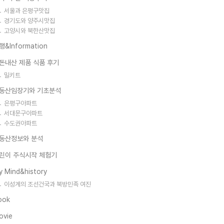
서울과 은평구맛집
경기도와 양주시맛집
고양시와 북한산맛집
행&Information
돈내산 제품 식품 후기
밀키트
동산임장기와 기초분석
은평구아파트
서대문구아파트
수도권아파트
동산정보와 분석
린이 주식시작 체험기
y Mind&history
이성계의 조선건국과 북방민족 여진
ook
ovie