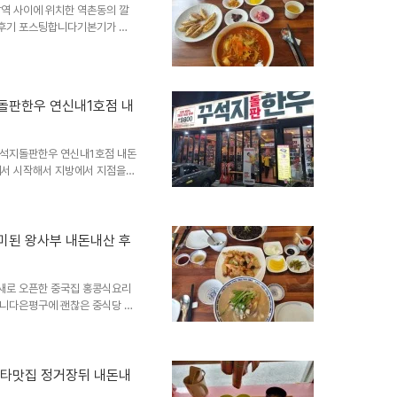
구 불광동 316-3, 도로명주소
역 사이에 위치한 역촌동의 깔
문후기 포스팅합니다기본기가 탄
머지 요리들도 나쁘지 않은 평
구맛집 중국집 얌얌차이 위치와
90 1층입니다구산역 2번출구에
습니다영업시간은 오전11시30
돌판한우 연신내1호점 내
부터 오후4시30분까지 브레이크
이 있으니 참고하시길 바랍니다
꾸석지돌판한우 연신내1호점 내돈
서 시작해서 지방에서 지점을
에도 상륙중인 암소한우 프렌차
 꾸석지돌판한우 연신내2호점도
1호점도 개업했습니다 오픈빨도
가 좋다고해서 방문해봤습니다꾸
미된 왕사부 내돈내산 후
인데 없어지고 새로 들어왔네요
05-22, 도로명주소는 은평구
새로 오픈한 중국집 홍콩식요리
합니다은평구에 괜찮은 중식당 중
 퀄리티가 떨어지고 있어서 슬프
이 들려서 방문한 중식당 왕사부
9-44, 도로명주소는 은평구 연
여고 인근 주택가쪽에 위치해있
스타맛집 정거장뒤 내돈내
3시부터 오후5시까지 브레이크