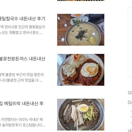
가나안덕 일산본점은 거리가 꽤
 담백하고 숯불오리고기로 깔끔
이 좋은 맛집입니다숯불오리고기
 592-66, 도로명주소는 은
메밀칼국수 내돈내산 후기
에서 도보5분 거리이며 와산교 바
역 연서시장 인근의 봉평옹심이
 오후3시30분부터 오후4시30
노선도 개통했고 연서시장도 최
기 때문에 유동인구도 상당히 많
도 로컬맛집으로 인기있는 식당이
막국수, 메밀전병 서비스로 주
옹심이메밀칼국수 위치와 주소는
 불광천왕돈까스 내돈내산
로 247 1층입니다연신내역 1번
길입니다영업시간은 오전 10시
역 불광천 부근의 맛집 왕돈까
니다불광천 근처 맛집을 다 안
는데도 맛집으로 소문나 방문하게
 돈까스 돈카츠류를 좋아하는데
G
까스 위치와 주소는 은평구 응
Di
새절역 1번출구에서 도보5분 응암
집 메밀뜨락 내돈내산 후
일 오전11시부터 오후9시까지
아의자, 민생소비쿠폰 사용가능,
이전했다는 100% 국내산 재
산 솔직방문후기 포스팅합니다날
는 요즘인데요은평구에도 봉평메
내