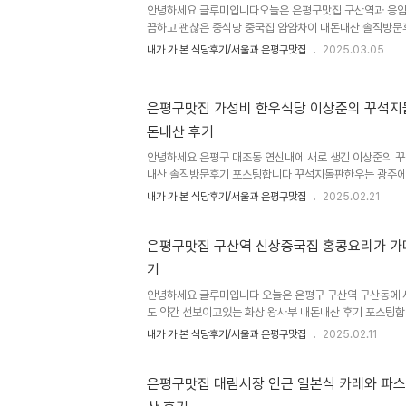
도 가능합니다은평구 만두맛집 장수만두 위치와 주소는 은평
안녕하세요 글루미입니다오늘은 은평구맛집 구산역과 응암
는 은평구 연서로268연신내역 3번출구에..
끔하고 괜찮은 중식당 중국집 얌얌차이 내돈내산 솔직방
탄한 맛에 광동식탕수육과 찹쌀누룽지탕수육이 유명하고 나
내가 가 본 식당후기/서울과 은평구맛집
2025.03.05
을 듣고 있는 배달안하는 은평구 중국집 중식당입니다은평
주소는 은평구 역촌동 9-8, 도로명주소는 은펴욱 연서로
서 도보5분거리고 역말사거리 가기 전 대로변에 위치해있
은평구맛집 가성비 한우식당 이상준의 꾸석지
분부터 오후9시까지 라스트오더 8시30분 오후2시30분
돈내산 후기
타임 매주 월요일 정기휴무입니다 주말에도 브레이크타임
포장가능하고 가게 와이파이 있습니다 배달은 안하는거 ..
안녕하세요 은평구 대조동 연신내에 새로 생긴 이상준의 
내산 솔직방문후기 포스팅합니다 꾸석지돌판한우는 광주에
넓히던 프렌차이즈업체였는데 지방에서 꽤 먹혔는지 서울
내가 가 본 식당후기/서울과 은평구맛집
2025.02.21
이즈 고기집식당입니다 최근에 은평구 갈현동 연신내역에
열었고 은평구 대조동 주택가쪽에 꾸석지돌판한우 연신내
있을거고 무엇보다 암소한우 1등급이상만 쓰는데 가성비
은평구맛집 구산역 신상중국집 홍콩요리가 가
석지돌판한우 연신내1호점은 원래 연신내고깃집이 있던 곳
기
꾸석지돌판한우 연신내1호점 위치와 주소는 은평구 대조동2
통일로73길 24 1층입니다영업시간은 오후5시부터 오..
안녕하세요 글루미입니다 오늘은 은평구 구산역 구산동에 
도 약간 선보이고있는 화상 왕사부 내돈내산 후기 포스팅
국집이 거의 사라지고 있습니다..있던 곳들도 가면 갈수록
내가 가 본 식당후기/서울과 은평구맛집
2025.02.11
네요그 가운데 약간 위치는 애매해도 깔끔한 맛이라는 소문
입니다은평구 중식당 왕사부 위치와 주소는 은평구 구산동 
서로13길 26입니다6호선 구산역에서 도보7분정도 예일
은평구맛집 대림시장 인근 일본식 카레와 파
습니다영업시간은 오전11시30분부터 오후9시까지 오후