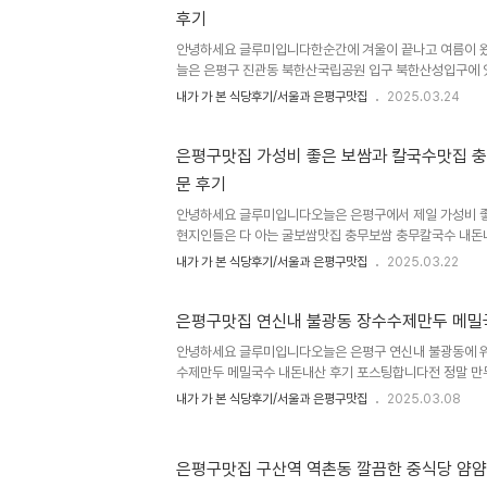
다재오픈한 봉평산골메밀촌 불광동점 위치와 주소는 서울시 은
후기
명주소는 은평구 불광로 40-3입니다지금 가게정보가 없는
부터 오후10시까지였었습니다 매주 일요일 정기휴..
안녕하세요 글루미입니다한순간에 겨울이 끝나고 여름이 
늘은 은평구 진관동 북한산국립공원 입구 북한산성입구에
냉면 북한산성점 내돈내산 솔직방문후기 포스팅합니다몇년
내가 가 본 식당후기/서울과 은평구맛집
2025.03.24
에 있는 함흥도하냉면 본점에서 물냉면을 먹고 세끼미냉면
회가 없었고 보니까 함흥도하냉면이 2호점인지 분점인지 
라구요날씨가 은근히 더워서 본점 기억도 나고해서 재방
은평구맛집 가성비 좋은 보쌈과 칼국수맛집 
산 국립공원 입구 함흥도하냉면 북한산성점 위치와 주소는 은
문 후기
명주소는 은평구 대서문길 53 1층입니다 북한산입구 안
매일 오전10시부터 오후7시까지 주차장이 넓진 않아도..
안녕하세요 글루미입니다오늘은 은평구에서 제일 가성비 
현지인들은 다 아는 굴보쌈맛집 충무보쌈 충무칼국수 내
솔직히 몇십번 간 식당이라 재방문이라고 하기도 뭐한데요
내가 가 본 식당후기/서울과 은평구맛집
2025.03.22
서 가면 낙지보쌈이나 칼국수에 보쌈수육정도 먹곤 하는데
잡혀가서 굴 구경하고 그러는 곳입니다 칼국수보다는 굴보
명하기때문에 일반인들은 충무보쌈으로 기억하시기도 하곤
은평구맛집 연신내 불광동 장수수제만두 메밀
고 다른곳에도 충무칼국수보쌈정도로 불립니다은평구청 맞
안녕하세요 글루미입니다오늘은 은평구 연신내 불광동에 
은평구 녹번동 206 2층, 도로명주소는 은평구 은평로 1
수제만두 메밀국수 내돈내산 후기 포스팅합니다전 정말 만
은 오전11시부터 오후9시30분 매달 1,3번째 일..
군만두 가리지 않고 좋아하는데 요새 맛있는 만두집이 별
내가 가 본 식당후기/서울과 은평구맛집
2025.03.08
일 먼저 만나만두, 불광역 바불리옛날왕만두, 그때 그 만
두, 일월수제만두, 갈현동 버스종점에 용감한 왕만두등을 
움이 있습니다그 가운데 작년부터 새로 생긴 연신내 불광
은평구맛집 구산역 역촌동 깔끔한 중식당 얌
니다수제만두와 모밀국수 메밀국수등을 판매하고 포장가능