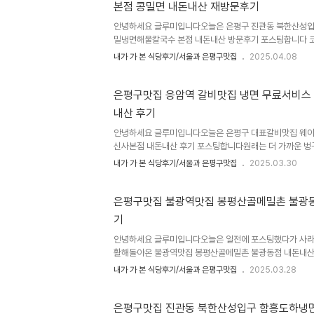
본점 콩밀면 내돈내산 재방문후기
오릉로436-15영업시간은 오전11시부터 오후9시까지 
크타임 오후 2시20분과 오후8시20분 라스트..
안녕하세요 글루미입니다오늘은 은평구 진관동 북한산성입
밀냉면해물칼국수 본점 내돈내산 방문후기 포스팅합니다 
으러 방문했었던 가야밀냉면해물칼국수였는데요 맛있는녀
내가 가 본 식당후기/서울과 은평구맛집
2025.04.08
적으로 계속 많았던거 같습니다 오랜만에 북한산 방문해서
을 4월부터 10월까지 계절메뉴로 개시하나봐요 날씨가 
에 부침개 먹으려고 하다가 콩밀면으로 선회했습니다은평
은평구맛집 응암역 갈비맛집 냉면 무료서비스
마을 지나서 북한산성 북한산국립공원 입구 상가에 위치한
내산 후기
치와 주소는 서울 은평구 진관동 277-17, 도로명주소는 
산성상가 A동 106호입니다북한산국립공원입구 초입에 있.
안녕하세요 글루미입니다오늘은 은평구 대표갈비맛집 웨이
신사본점 내돈내산 후기 포스팅합니다원래는 더 가까운 벙
암점을 갔는데 두 지점은 주차가 불편하거든요 오늘은 주차
내가 가 본 식당후기/서울과 은평구맛집
2025.03.30
더 있는 벙구갈비 신사점을 방문했습니다만은...웬걸 웨이
른데 가야되나 그랬는데 다행히 주차자리도 바로 나고 웨이
다리고 입장할수 있어서 식사할수 있었던 벙구갈비입니다
은평구맛집 불광역맛집 봉평산골메밀촌 불광동
이젠 벙구갈비 지축점도 생기고 벙구갈비 일산점도 생겨서
기
같아요 가성비 좋고 냉면도 무료로 서비스해주고 반찬도 
고 그것도 국내산갈비라서 검증된 맛집이..
안녕하세요 글루미입니다오늘은 일전에 포스팅했다가 사라
활해돌아온 불광역맛집 봉평산골메밀촌 불광동점 내돈내
골메밀촌에서 명태어장 쭈갑골 불광점이었나? 그렇게 바뀌
내가 가 본 식당후기/서울과 은평구맛집
2025.03.28
광역 오신분은 없어졌었어? 라고 느낄만큼 간판 메뉴 내부
c 컨트롤v가 되어 재오픈되어서 없어졌었는지도 몰랐을 그
다가 재오픈했는데 간판이나 메뉴판 사장님까지 똑같이 
은평구맛집 진관동 북한산성입구 함흥도하냉