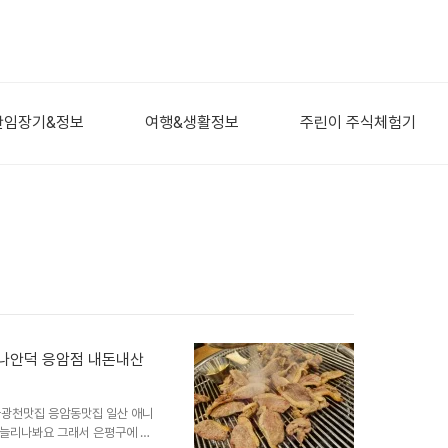
산임장기&정보
여행&생활정보
주린이 주식체험기
나안덕 응암점 내돈내산
광천맛집 응암동맛집 일산 애니
 늘리나봐요 그래서 은평구에 정