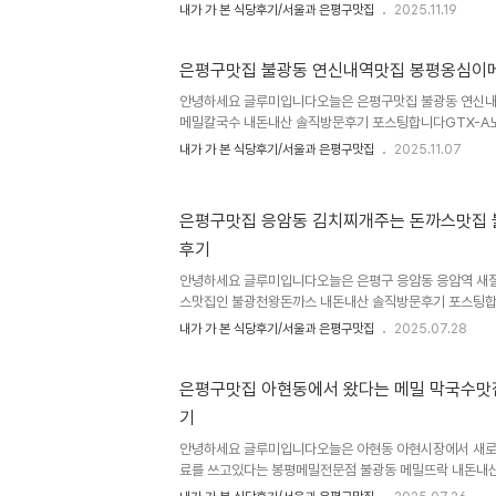
착한 가나안덕 응암점을 방문해봤습니다일산 애니골 풍동 
내가 가 본 식당후기/서울과 은평구맛집
2025.11.19
있는데도 자주 방문했는데 너무 멀긴했거든요 오리고기가
한 맛에 녹두죽과 고구마까지 무료서비스로 나오는 조합
전문점 가나안덕 응암점 위치와 주소는 서울시 은평구 응암동
은평구맛집 불광동 연신내역맛집 봉평옹심이
평구 불광천길 326 홍우빌딩 1층입니다 새절역 2번출구
안녕하세요 글루미입니다오늘은 은평구맛집 불광동 연신내
로 옆입니다영업시간은 오전11시30분부터 오후11시까지
메밀칼국수 내돈내산 솔직방문후기 포스팅합니다GTX-A
분까지 브레이크타임 라스트오더는 오후10시..
근에 인기가 많아졌고 연신내역이 원래 3호선 6호선도 되
내가 가 본 식당후기/서울과 은평구맛집
2025.11.07
은 편입니다 연신내역도 노포나 맛집이 많은데 그 중에서
봉평옹심이메밀칼국수입니다옹심이 메밀칼국수나 옹심이, 
는 보리밥이 아주 꿀맛인 곳입니다불광동 연신내역 봉평
은평구맛집 응암동 김치찌개주는 돈까스맛집
서울 은평구 불광동 310-211, 도로명주소는 은평구 연서
후기
출구나 3번출구로 나오시면 됩니다 메트로타워 후문 시장
30분부터 오후 8시까지입니다민생회복 소비쿠..
안녕하세요 글루미입니다오늘은 은평구 응암동 응암역 새절
스맛집인 불광천왕돈까스 내돈내산 솔직방문후기 포스팅합
다고 생각했는데 언제 생겼는지..하지만 생긴지 얼마 안됐
내가 가 본 식당후기/서울과 은평구맛집
2025.07.28
되었습니다원래 개인적으로는 경양식 왕돈까스보다는 일식
가끔 왕돈까스도 맛나죠은평구맛집 불광천맛집 불광천왕돈
암동 126-39, 도로명주소는 은평구 응암로21길 22-1
은평구맛집 아현동에서 왔다는 메밀 막국수맛
역 4번출구에서 도보7분 정도의 거리입니다영업시간은 매
기
오후8시30분 라스트오더포장가능 예약가능 와이파이, 유
주차 매장앞에 2대가능 도보 2분거리에..
안녕하세요 글루미입니다오늘은 아현동 아현시장에서 새로 
료를 쓰고있다는 봉평메밀전문점 불광동 메밀뜨락 내돈내
씨가 무덥습니다 시원한 냉면이나 막국수가 절로 생각나