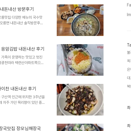
Fa
로25길 3 1층입니다6호선 응
 내돈내산 방문후기
천 응암동 응암역맛집입니다영업
I
 라스트오더입니다포장가능하고
오릉맛집 다양한 메뉴의 국수맛
서오릉면 내돈내산 솔직방문후기
 비빔국수, 초계국수, 칼비빔
모든 사람들이 좋아할만한 식당입
하고 주차도 되어서 사람들이 계
T
면 위치와 주소는 경기도 고양시
 응암김밥 내돈내산 후기
 308입니다 앞으로 들어올 창릉
불
오후8시까지 오후3시30분부터
 가족이 운영하는 맛있고 멋진
옥
 불광천따라 백련산아파트쪽으로
 있습니다아주 솔직히 금평제면
은
소가 임시휴무하는 바람에 입소
대
는 점심을 먹을수 있었던 날이었
암동 124-33, 도로명주소는
북
차이찬 내돈내산 후기
절역사이위치해있으며 불광천에서
8시부터 오후8시까지 오후3시
 구산역 인근에 위치한 3주년을
 자주 가던 목리향이 있던 중국
최
최
구요솔직히 오픈하고 가봤었는데
근
이건 아니다라고 해서 포스팅을
글
려 어떻게 가보게 되었는데 이정
과
 목리향이 그리운건 사실이네요
인
최
해장국맛집 장모님해장국
기
은평구 대조동 48-40, 도로명