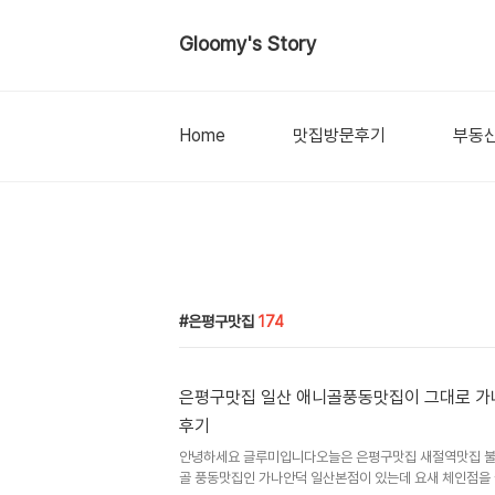
Gloomy's Story
Home
맛집방문후기
부동
은평구맛집
174
은평구맛집 일산 애니골풍동맛집이 그대로 가
후기
안녕하세요 글루미입니다오늘은 은평구맛집 새절역맛집 불
골 풍동맛집인 가나안덕 일산본점이 있는데 요새 체인점을