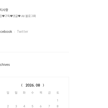
지사항
감♥구독♥댓글♥ All 블로그화
acebook
Twitter
chives
lendar
2026. 08
일
월
화
수
목
금
토
1
2
3
4
5
6
7
8