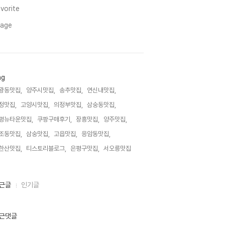
vorite
mage
ag
광동맛집,
양주시맛집,
송추맛집,
연신내맛집,
정맛집,
고양시맛집,
의정부맛집,
삼숭동맛집,
평뉴타운맛집,
쿠팡구매후기,
장흥맛집,
양주맛집,
조동맛집,
삼숭맛집,
고읍맛집,
응암동맛집,
한산맛집,
티스토리블로그,
은평구맛집,
서오릉맛집,
근글
인기글
근댓글