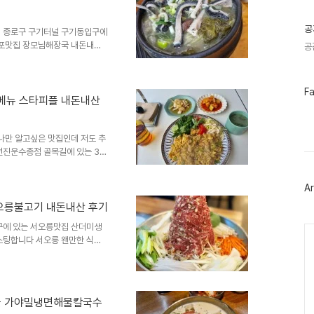
글
도보4-5분거리 서오릉피자 본점
공
 종로구 구기터널 구기동입구에
노포맛집 장모님해장국 내돈내산
공
 평창동이나 세검정, 불광동주
포식당 전통의 가마솥 사골우거지
...특히 선지를 한번도 먹은
페
F
려 방문하게 되었네요장모님해장
메뉴 스타피플 내돈내산
이
구에 있으며 주소는 서울시 종로
스
북
다 영업시간은 매일 오전6시부터
트
나만 알고싶은 맛집인데 저도 추
위
선진운수종점 골목길에 있는 3개
터
산 솔직방문후기 포스팅합니다솔직
플
라 몇번 못갔었거든요지금은 문닫
러
Ar
그
겠다 막연히 생각하고 있었는데
인
럭 안쪽에 위치한 구산동 스타피
오릉불고기 내돈내산 후기
소는 은평구 갈현로 181-19 부
구에 있는 서오릉맛집 산더미생
Ca
점 사이길에 위치해있습니다영
스팅합니다 서오릉 왠만한 식당
분이상 주문만 가능한데다가 불광
있었기때문인데요갑자기 4월에 날
기 본점입니다 서오릉 바로 앞에
이 자리하고 있습니다서오릉불고
들 가야밀냉면해물칼국수
, 도로명주소는 고양시 덕양구 서