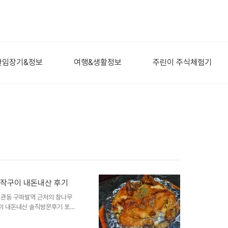
산임장기&정보
여행&생활정보
주린이 주식체험기
장작구이 내돈내산 후기
관동 구파발역 근처의 참나무
이 내돈내산 솔직방문후기 포스
지만 1번으로 꼽는 것이 서오릉
치도 나오고 막국수도 있고 주