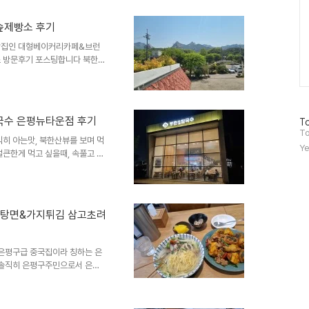
는 한데 모르긴하지만 관련이 없
면식당 북창면옥 위치주소는 은
숲제빵소 후기
꿈에그린아파트 오피스텔에 입점한
지 오후3시30분부터 4시30분
맛집인 대형베이커리카페&브런
 방문후기 포스팅합니다 북한산
원래 은평한옥마을에 있던 북한산
이후에 비슷한 이름이 생겨서 한
제빵소 자체는 광화문점에서 영
 주택을 리모델링하여 새로 만든
국수 은평뉴타운점 후기
방
To
기 좋아서 기억해놨다가 방문해
문
To
6-12, 도로명주소는 은평구
히 아는맛, 북한산뷰를 보며 먹
자
Ye
큰한게 먹고 싶을때, 속풀고 싶
수
.. 등촌샤브칼국수 은평뉴타운점
있습니다 등촌샤브칼국수 은평뉴
 은평구 북한산로277 영업시간
석가능, 포장가능, 예약가능, 유
락탕면&가지튀김 삼고초려
국립공원가는길이기도 해서 등산
을지 결정이 안되고 여기갈까 저기
은평구급 중국집이라 칭하는 은
 솔직히 은평구주민으로서 은평
 탈은평구급 맛집이라고 스스로
입맛은 다를수 있지만 대중적인
 평점 자체가 이 집은 은평구에서