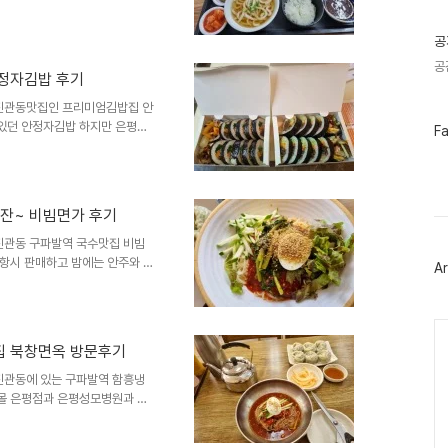
로 소규모긴 하지만 평가가 매우
글
그런거 없이도 거의 극강의 평가
공
뉴타운맛집 토로로 위치주소는 은
락행복주택상가 101호입니다 구
공
정자김밥 후기
 신도고등학교에서 내리면 2-3
지 8시20분 라스트오더 오후
진관동맛집인 프리미엄김밥집 안
있던 안정자김밥 하지만 은평구
페
F
이
천원대인데 안정자김밥은 아무리
스
이 넘어서 부담스러워서 사먹지
북
생들 그런 김밥집가선 어쩌다 사
트
밥집보다도 비쌀수도 있지만 한번
위
잔~ 비빔면가 후기
주소는 은평구 진관동155, 도
터
플
동 상가104호입니다 안정자김밥
진관동 구파발역 국수맛집 비빔
러
항시 판매하고 밤에는 안주와 함
Ar
그
에서 혼밥 혼술하기 좋은 식당이
인
 같아요 낮에는 식사하는 식당,
많아진거 같네요 은평구 국수맛집
Ca
는 은평구 진관1로 21-35 어
집 북창면옥 방문후기
가능 제로페이사용가능합니다 영
5시까지는 브레이크타임 매주 일
진관동에 있는 구파발역 함흥냉
몰 은평점과 은평성모병원과 은
가에 있는 함흥냉면맛집입니다
사골우거지탕등 식사류도 맛있다는