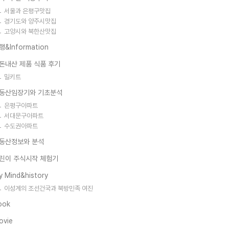
서울과 은평구맛집
경기도와 양주시맛집
고양시와 북한산맛집
행&Information
돈내산 제품 식품 후기
밀키트
동산임장기와 기초분석
은평구아파트
서대문구아파트
수도권아파트
동산정보와 분석
린이 주식시작 체험기
y Mind&history
이성계의 조선건국과 북방민족 여진
ook
ovie