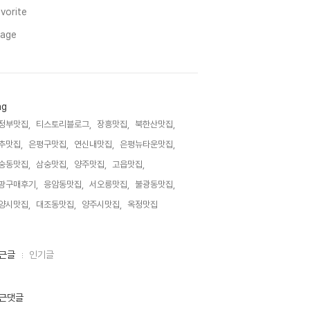
vorite
mage
ag
정부맛집,
티스토리블로그,
장흥맛집,
북한산맛집,
추맛집,
은평구맛집,
연신내맛집,
은평뉴타운맛집,
숭동맛집,
삼숭맛집,
양주맛집,
고읍맛집,
팡구매후기,
응암동맛집,
서오릉맛집,
불광동맛집,
양시맛집,
대조동맛집,
양주시맛집,
옥정맛집,
근글
인기글
근댓글