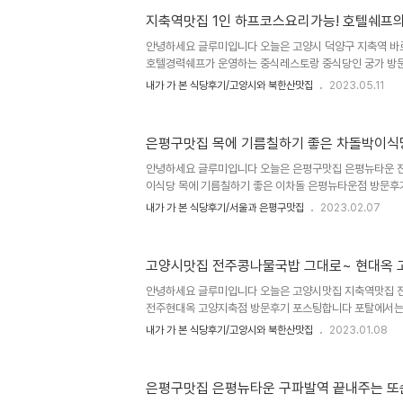
칼국수 소비층이 고연령대 어르신들이 많은 걸로 봐서는 처
다아무튼~솔찬 장칼국수 구파발본점 위치와 주소입니다서울
지축역맛집 1인 하프코스요리가능! 호텔쉐프의
로명주소는 은평구 북한산로 2 금호어울림단지 10단지 1
안녕하세요 글루미입니다 오늘은 고양시 덕양구 지축역 바
4번출구에서 도보5분거리이며 큰 길가에 있지않고 아파트 
호텔경력쉐프가 운영하는 중식레스토랑 중식당인 궁가 방문
의깊게 살펴가야합니다. 구파발역 4번..
인세트메뉴 하프코스요리가 주문가능해서 2명이 가도 준 
내가 가 본 식당후기/고양시와 북한산맛집
2023.05.11
고 혼자가도 1인세트코스요리급이 있어서 즐겁게 식사했던
집맛집 궁가 위치와 주소는 경기도 고양시 덕양구 지축1로 7
지축역 바로 앞에 신축상가빌딩들이 많이 생기는데 지축역
은평구맛집 목에 기름칠하기 좋은 차돌박이식
다 3호선 지축역 1번출구에서 도보1-2분거리 1층에는 
있어서 참고해서 방문하시면 될거 같아요 영업시간은 오전
안녕하세요 글루미입니다 오늘은 은평구맛집 은평뉴타운 
부터 오후5시까지는 브레이크타..
이식당 목에 기름칠하기 좋은 이차돌 은평뉴타운점 방문후
옆에 있어서 가기도 편하고 주변에 롯데몰 은평점이나 은
내가 가 본 식당후기/서울과 은평구맛집
2023.02.07
권이 있네요 한우는 부담스럽고 그냥 맨날 가던 삼겹살집은 
기가 생각나면 이차돌 생각이 나더라고요 이차돌 은평뉴타
동 62, 도로명주소는 은평구 통일로1034 은평스카이뷰자
고양시맛집 전주콩나물국밥 그대로~ 현대옥 
호~112호입니다 3호선 구파발역 3번출구에서 도보2-
간은 오후3시30분부터 오후10시30분 오후9시45분 
안녕하세요 글루미입니다 오늘은 고양시맛집 지축역맛집 
가능 예약가능, 와이파이가능, 제로..
전주현대옥 고양지축점 방문후기 포스팅합니다 포탈에서
검색하면 안나오고 현대옥 고양지축점이라고 검색해야되네
내가 가 본 식당후기/고양시와 북한산맛집
2023.01.08
전주인데 그 중에서 제일 대중화되면서 프랜차이즈식으로
합니다 .확인가능한것이 위의 사진인데...전주에서만 국한해
장이 운영되고 있다고합니다 전주에서는 콩나물국밥이랑 비빔
은평구맛집 은평뉴타운 구파발역 끝내주는 
물국밥이 뭐 어지간히 다르려나라는 생각이 들긴 하지만 