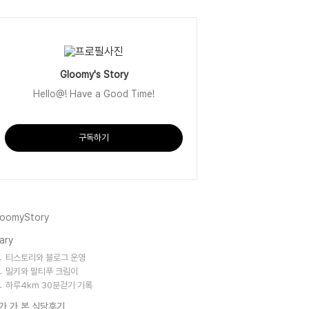
Gloomy's Story
Hello@! Have a Good Time!
구독하기
loomyStory
ary
티스토리와 블로그 운영
밀키와 말티푸 크림이
하루4km 30분걷기 기록
가 가 본 식당후기