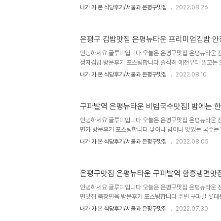
정성으로 운영하고 계셔서 평가를 받고 있는 돈까스맛집으
내가 가 본 식당후기/서울과 은평구맛집
2022.08.26
좋아 종종 이용하던 식당입니다 포탈에서도 별점이벤트나 
를 받고 있는 검증된 맛집이기도 하죠 구파발역맛집 은평
평구 진관동122, 도로명주소는 은평구 통일로972 은뜨
은평구 김밥맛집 은평뉴타운 프리미엄김밥 안
파발역 3번출구에서 800m 10분거리 버스로는 박석고개
분정도 걸립니다 영업시간은 오전11시부터 오후8시50분까
안녕하세요 글루미입니다 오늘은 은평구맛집 은평뉴타운 
2시30분부터 4시30분까지 브레이크타..
정자김밥 방문후기 포스팅합니다 솔직히 예전부터 알고는 
에 또 다른 김밥맛집인 진김밥은 한줄에 2500원~3-4
내가 가 본 식당후기/서울과 은평구맛집
2022.08.10
좋은재료를 쓴 프리미엄김밥집이라도 한줄에 6천원 7천원
못했던 김밥집이었습니다 그래 인생 뭐있냐 뭐 바르다김선
먹지 않았나... 어떻게보면 바르다김선생같은 프리미엄김
구파발역 은평뉴타운 비빔국수맛집! 밤에는 한
은 먹어보려고 가봤습니다 은평구김밥맛집 안정자김밥 위치
로명주소는 은평구 연서로48길11 제각말푸르지오 514
안녕하세요 글루미입니다 오늘은 은평구맛집 은평뉴타운 
전화번호는 02-352-1613이고요 영업..
면가 방문후기 포스팅합니다 낮이나 밤이나 맛있는 국수는 
께 한잔하기 편한 또 오피스텔이 많은 은평뉴타운 구파발역
내가 가 본 식당후기/서울과 은평구맛집
2022.08.05
새로 생긴거 같습니다 요새 이런 식당들이 많이 늘어나는거
밤에는 술집 포차 이자카야로 변신하는 투잡형 식당들이 
비빔면가 위치주소는 은평구 진관동100-4 1층, 도로명주소
은평구맛집 은평뉴타운 구파발역 함흥냉면맛
드벤스힐오피스텔 108호입니다 주차가능 포장가능 배달
업시간은 오전11시30분부터 자정까지 오후3시부터 오후
안녕하세요 글루미입니다 오늘은 은평구맛집 은평뉴타운 
요일 정기휴무 구파발역 3번출..
면맛집 북창면옥 방문후기 포스팅합니다 주변 구파발 롯데
평뉴타운 아파트단지인근에 있는 은평뉴타운 꿈에그린 상
내가 가 본 식당후기/서울과 은평구맛집
2022.07.30
냉면말고도 등갈비찜, 버섯생불고기, 수육, 대왕갈비탕, 