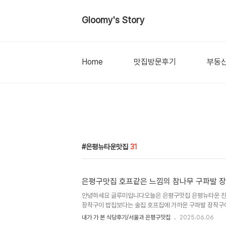
Gloomy's Story
Home
맛집방문후기
부동
은평뉴타운맛집
31
은평구맛집 호프같은 느낌의 참나무 구파발 
안녕하세요 글루미입니다오늘은 은평구맛집 은평뉴타운 진
장작구이 밥집보다는 술집 호프집에 가까운 구파발 장작구
팅합니다원래 은평구 인근 닭장작구이맛집하면 여러개가 있
내가 가 본 식당후기/서울과 은평구맛집
2025.06.06
에 서오릉 신호등장작구이일겁니다어묵탕도 나오고 열무김