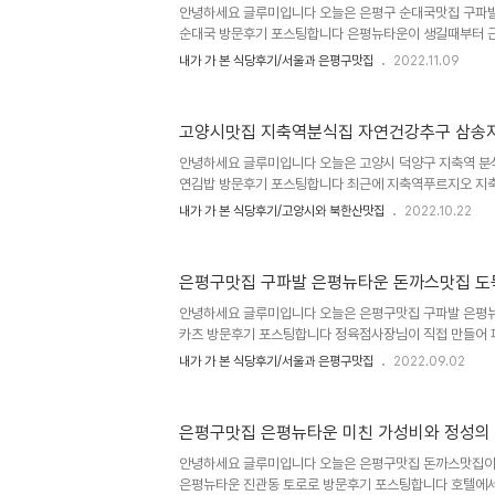
수 있다니 현대옥 고양지축점으로 향해봤습니다 겨울에는 
안녕하세요 글루미입니다 오늘은 은평구 순대국맛집 구파
요 콩나물국밥맛집 전주현대옥 고양지축점 위치와 주..
순대국 방문후기 포스팅합니다 은평뉴타운이 생길때부터 근
국밥맛집 순대국맛집으로 자리하고 있는 또순이순대국 양도
내가 가 본 식당후기/서울과 은평구맛집
2022.11.09
빠질수밖에 없는 맛집입니다 구파발 은평뉴타운맛집 또순
진관동 102 힐스테이트1단지 121동앞, 도로명주소는 은평
박석고개1단지 상가동 1층입니다 구파발역 2번출구나 3
고양시맛집 지축역분식집 자연건강추구 삼송
은진초등학교 바로 옆에 위치해있습니다 영업시간은 오전1
주 일요일과 월요일 이틀 정기휴무입니다 주차가능하나 
안녕하세요 글루미입니다 오늘은 고양시 덕양구 지축역 
장가능, 제로페이 사용가능합니다 가족이 운..
연김밥 방문후기 포스팅합니다 최근에 지축역푸르지오 지축
파트과 지축중심상가들이 입주하면서 구파발역 은평뉴타운과
내가 가 본 식당후기/고양시와 북한산맛집
2022.10.22
들이 잇따르고 있습니다 하지만 아직 기반시설들이 많지는
에서 많은 사랑을 받고 있는 분식집 삼송자연김밥은 개발전
김밥집인데 이유가 있겠지 하면서 방문해본 분식집입니다
은평구맛집 구파발 은평뉴타운 돈까스맛집 도
밥 위치와 주소는 고양시 덕양구 오부자로 150입니다 고
점해있으며 지축역과 삼송역 은평뉴타운을 지나는 길통로에
안녕하세요 글루미입니다 오늘은 은평구맛집 구파발 은평
시부터 오후8시까지 오후3시부터 오후5시까지 브레이..
카츠 방문후기 포스팅합니다 정육점사장님이 직접 만들어
돈카츠와 카레 우동등을 판매한다고 합니다 구파발역 은
내가 가 본 식당후기/서울과 은평구맛집
2022.09.02
돈까스맛집들이 더 있기도 합니다 맛집이란 소문을 듣고 
당이름이 재밌기도 해서 관심이 갔습니다 참 은평구에 맛집
스식당도 평균이상의 식당이 별로 없음... 구파발역 은평
은평구맛집 은평뉴타운 미친 가성비와 정성의
주소는 서울시 은평구 진관동66, 도로명주소는 은평구 진관3
층에 있습니다 구파발역 1번출구에서 대략 4-5분거리로
안녕하세요 글루미입니다 오늘은 은평구맛집 돈까스맛집이
서 꿈에그린건물 2층으로 가면 됩니다..
은평뉴타운 진관동 토로로 방문후기 포스팅합니다 호텔에서