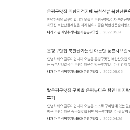
후문입니다 종로구 숭인동 동묘역에도 북창면옥이 또 있기
는거 같긴합니다 구파발역 은평뉴타운 롯데몰인근 함흥냉
은평구맛집 취향저격카페 북한산뷰 북한산큰
평구 진관동66, 은평구 진관3로33입니다 은평뉴타운 
2층상가입니다 영업시간은 매일 오전11시부터 오후9시까
안녕하세요 글루미입니다 오늘은 은평구맛집이자 북한산
까지 브레이크타임이라고 합니다 주차가능합니다 일..
치맛집 북한산둘레길을 따라 분위기좋은 북한산큰숲제빵소
근처에 맛집이나 빵집 제빵소들이 많이 있는데요 최근에 
내가 가 본 식당후기/서울과 은평구맛집
2022.05.14
제빵소 북한산점이 영업종료를 해서 안타깝더라고요.. 그 
옥마을에 있던 북한산제빵소가 이사왔나 싶었더니 북한산
업을 하고 있고 이건 별개의 다담에뜰이라는 카페가 오래된
은평구맛집 북한산가는길 아는맛 등촌샤브칼
빵집이 북한산큰숲제빵소더라고요 저녁에 산책하다가 분위
봤어요 북한산큰숲제빵소 위치주소는 서울 은평구 진관동29
안녕하세요 글루미입니다 오늘은 은평구맛집 북한산맛집 익
북한산로271-3 영업시간은 매일 오전10시부터 ..
는 등촌샤브칼국수 은평뉴타운점 방문후기입니다 간간히 얼
을때, 간단히 보증된 맛을 먹고싶을때 찾는 등촌샤브칼국수
내가 가 본 식당후기/서울과 은평구맛집
2022.05.05
은 은평뉴타운외곽에서 북한산국립공원 중간쯤에 위치해
타운점 주소는 서울시 은평구 진관동 295-1, 도로명주소
은 매일 오전11시부터 오후10시까지 주차가능(넓음), 단체
탈은평구맛집 구파발 은평뉴타운 탕면! 바지
아시설, 배달도 했었는데 지금도 하나 모르겠네요 북한산
후기
객들도 많이 찾고 은평뉴타운분들도 많이 찾고.. 정 뭐 먹
갈까 거기갔었잖아 할때 그럼 ..
안녕하세요 글루미입니다 오늘은 스스로 구파발에 있는 탈
평구 은평뉴타운 중국집맛집 탕면 방문후기입니다 뭐랄까
구에 맛집이 별로 없는것은 어쩔수없는 팩트지만 그렇다고
내가 가 본 식당후기/서울과 은평구맛집
2022.04.26
이야기를 하다니 자존심이 좀 상하긴했습니다 하지만 사람
평가는 냉정한법, 탕면의 포탈평점은 4.54.. 이미 탕면의