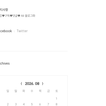
지사항
감♥구독♥댓글♥ All 블로그화
acebook
Twitter
chives
lendar
2026. 08
일
월
화
수
목
금
토
1
2
3
4
5
6
7
8