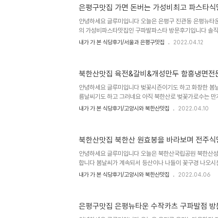
찾아보기 힘든 중국집맛집이라는게 증명이 되고 있고... 
은평구맛집 가면 돈버는 가성비최고 파스타식
웨이팅이 있어 좀 시간을 늦춰 방문해 세번만에 먹게 된 
안녕하세요 글루미입니다 오늘은 은평구 진관동 은평뉴타운
국집 탕면의 위치주소는 서울시 은평구 진관동66-33 꿈
의 가성비파스타맛집인 구파발파스타 방문후기입니다 솔직
파발역1번출구에서 앞으로 쭉 ..
파스타인데요 위치가 은평뉴타운에서도 제일 안쪽이라 솔직
내가 가 본 식당후기/서울과 은평구맛집
2022.04.12
들기는 한 곳에 위치해있어요 하지만 오랜만에 방문했는데도 
서양식메뉴들 파스타 떡볶이 마늘빵 볶음밥등 다채로운 메
있더라고요 가성비가 너무 좋아서 집에서 해먹는것보다 가
북한산맛집 육전&갈비&개성만두 함흥냉면전
파발파스타 입장해보겠습니다 구파발파스타 위치주소는 서울
도로명주소는 은평구 진관4로17 은평뉴타운상림마을 820
안녕하세요 글루미입니다 벚꽃시즌이기도 하고 화창한 봄
동 은평뉴타운 은평상림마을 롯데캐슬아파트..
름날씨기도 하고 그러네요 아직 북한산로 벚꽃가로수는 
같고 활짝 핀곳도 있고 개나리 노란 곳도 있고요 지나가
내가 가 본 식당후기/고양시와 북한산맛집
2022.04.10
구쪽에 북한산면옥이 새로 개업했습니다 새로 개업한 식당
데 이곳은 전혀 모르는 곳이 아니더라고요 북한산성 지나 
면집에서 이어서 개업한곳이 북한산면옥인거 같습니다 개
북한산맛집 북한산 원효봉을 바라보며 전주식
도로 하고 부메뉴였던 함흥냉면을 주메뉴로 살려 변경해서
고 전에도 워낙 함흥냉면 물냉 비냉 맛있게 먹어서 냉면은 
안녕하세요 글루미입니다 오늘은 북한산국립공원 북한산성
요 북한산면옥 위치주소는 서울시 은평구 진관..
합니다 봄날씨가 계속되서 등산이나 나들이 꽃구경 나오시
코로나도 진짜 이제 없는듯있는듯합니다 북한산국립공원 
내가 가 본 식당후기/고양시와 북한산맛집
2022.04.06
더라고요 북한산국립공원입구에 있는 전주식당 위치주소는 
37, 도로명주소는 은평구 대서문길15-7 영업시간은 매일
체석가능 주차가능 포장가능 배달가능 제로페이사용가능
은평구맛집 은평뉴타운 수작카츠 구파발점 
이 바라보이는 전망으로 식사를 할수도 있고 특히 전주식당