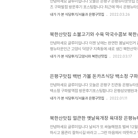
리로스가 맛있기로 유명하다고 합니다 등산하고 얼큰한 
안녕하세요 글루미입니다 오늘은 은평구 은평뉴타운맛집 
암퇘지삼겹살, 부드러운 생오리로스 생각만해도 아찔하긴..
츠 구파발점 방문후기 포스팅합니다 최근에 역시 은평뉴
는 돈카츠전문점인 백소정을 다녀온적이 있었는데 라이벌
내가 가 본 식당후기/서울과 은평구맛집
2022.03.26
요 백소정이나 수작카츠나 최근 몇년새 일본식돈카츠 프
는 신성들이죠 수작카츠 구파발점 위치주소는 서울시 은평구 
소는 은평구 진관2로12 메이플카운티2차상가 104호입니
북한산맛집 소불고기와 수육 막국수콤보 북한
오후9시까지로 브레이크타임은 오후2시30분부터 오후5
지 단체석가능 주차가능 포장가능 배달가능 와이파이가능
안녕하세요 글루미입니다 이젠 낮에는 완연한 봄날씨인거
타운 가톨릭대학교 은평성모병원 맞은편이고 롯데몰 은평점
평뉴타운인근 고양시 덕양구 지축동에 새로 생긴 북한산
슬 나들이하기도 좋고 드라이브하기도 좋고 수북한 소불고기
내가 가 본 식당후기/고양시와 북한산맛집
2022.03.17
막국수가 맛있다합니다 북한산막국수 생기기전에는 종가라
근에 북한산막국수로 바뀐거같습니다 북한산막국수 위치주
축동288, 도로명주소는 고양시 덕양구 중고개길13입니
은평구맛집 백번 가볼 돈카츠식당 백소정 구
11시부터 7시30분까지 매주 수요일은 휴무입니다 주차
약가능합니다 인스타그램도 있습니다 은평뉴타운맛집이자
안녕하세요 글루미입니다 오늘은 은평구 진관동 은평뉴타
듯한 북한산막국수 방문해봤습니다 불고기주는 막국수 들기
백소정 구파발역점 방문후기포스팅합니다 은평성모병원과
이와 은평뉴타운 그리고 아이파크포레스트게이트 어드밴스
내가 가 본 식당후기/서울과 은평구맛집
2022.01.11
오피스텔이 움집한 형태를 띄고있습니다 백소정 구파발역
이뷰자이 아파트 1층상가에 위치해있으며 인근에 오피스텔
이 형성된 지역으로 백소정에서 점심먹고 스타벅스에서 시
북한산맛집 얼큰한 옛날육개장 육대장 은평뉴
발역점 위치주소는 은평구 진관동 62, 은평스카이뷰자이 1
로 1034입니다 주차가능 포장가능 배달가능 와이파이가
안녕하세요 글루미입니다 날씨가 또 싸늘해졌죠 벌써 12월
가능합니다 영업시간은 매일 오전11시부터 오후9시까..
하시고 몸관리 잘하시길 바라고 ...그런 마음에서 따뜻하