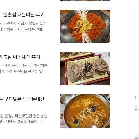
새 너무 계속 가격이 오르는데다
구파발역 은평성모병원 맞은편에
 원흥점 내돈내산 후기
발 장작구이 위치와 주소는 서
1층, 도로명주소는 은평구 통일
만 프랜차이즈답지 않았던 깔끔
니다 감성쭈꾸미는 분당본점에서
같습니다은평구나 덕양구 주변에
주 가는 단골 쭈꾸미식당들이 있
에 발견했던 감성쭈꾸미 원흥점입
 원흥동 630, 도로명주소는
지축점 내돈내산 후기
입니다원흥역 2번출구에서 센트럴
1분이며 주차가능합니다영업시간
 소바전문점 삼동소바 고양지축
 양주점 포스팅을 한적이 있었
에 나와서 프랜차이즈화된 식당
삼동소바 고양지축점이었어요삼동
1005-6, 도로명주소는 고양
입니다 지축역1번출구에서 도보
G
수 구파발본점 내돈내산
 손님이 많은거 같아요 영업시간
시까지 브레이크타임 오후8시30
Di
집 은평뉴타운맛집인 솔찬 장칼
 장칼앤만두 강릉장칼국수 구파
파발 본점으로 이름을 바꾸었나
앤만두...를 그나마 줄인건데 장
내