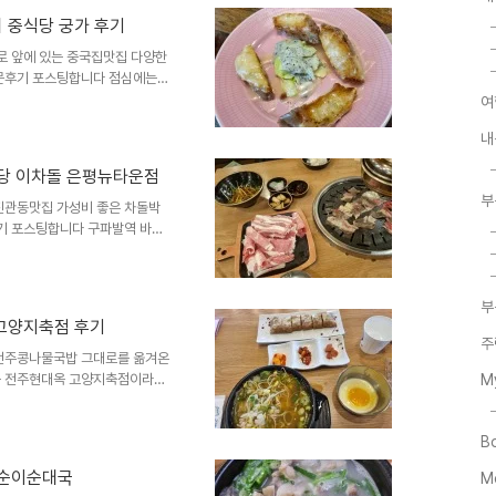
음 네이밍이 좀 그랬던거 같습니
특별시 은평구 진관동 29, 도
 중식당 궁가 후기
028동 상가1층입니다구파발역
로 앞에 있는 중국집맛집 다양한
내 상가 측면에 있기 때문에 주
후기 포스팅합니다 점심에는 1
코스요리를 저렴하게 먹을 수 있
여
 중식당 궁가입니다 지축역 중국
내
3 js스퀘어 2층 206호입니다
 지나는 입구길에서 바로 보입니
당 이차돌 은평뉴타운점
지축역 공차와 뚜레쥬르가 입점해
부
11시부터 오후9시까지 오후3시
진관동맛집 가성비 좋은 차돌박
기 포스팅합니다 구파발역 바로
평성모병원이 있어서 나름 식당상
지겹고.. 가성비 좋은 색다른 고
운점 위치와 주소는 은평구 진관
부
이 상가동판매시설동 1층 110
고양지축점 후기
3분거리에 위치해있습니다 영업시
주
라스트오더입니다 단체석가능 주차
전주콩나물국밥 그대로를 옮겨온
는 전주현대옥 고양지축점이라고
M
요 콩나물국밥의 원조 본고장은
 운영되는게 전주현대옥이라고
B
서도 현대옥이 10개가 넘는 매
밥만 먹나욤...? 아무튼 콩나
또순이순대국
M
이왕이면 전주콩나물국밥을 먹을