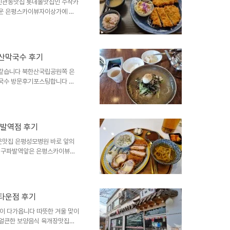
김치찌개나 김치두부전골 그리고
진관동맛집 롯데몰맛집인 수작카
타운 은평스카이뷰자이상가에 있
격인 수작카츠도 방문하게 됐네
랜차이즈전문점으로 떠오르고 있
진관동100-6 1층, 도로명주
다 영업시간은 오전 11시부터
산막국수 후기
시까지 라스트오더 8시30분까
 제로페이사용가능합니다 은평뉴
 같습니다 북한산국립공원쪽 은
과..
막국수 방문후기포스팅합니다 슬
와 수육, 물비빔막국수, 들기름
는 시레기식당이 있었나본데 최
소는 경기도 고양시 덕양구 지
다 북한산막국수 영업시간은 오전
파발역점 후기
가능하며 단체석가능 포장가능 예
 덕양구맛집 북한산맛집으로 될
운맛집 은평성모병원 바로 앞의
름막..
 구파발역앞은 은평스카이뷰자
힐 헤스티아 등 병원과 주택가
점은 구파발역 2분거리 은평스카
과 은평성모병원 롯데몰 등 상권
간때우기 딱입니다 백소정 구파
타운점 후기
34호, 도로명주소 은평구 통일
능 장애인편의시설 제로페이 사용
이 다가옵니다 따뜻한 겨울 맞이
고 얼큰한 보양음식 육개장맛집을