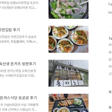
역시 또 국밥으로 돌려줘야되고
발역맛집 은평뉴타운맛집 또순이
Fa
 10년동안 은평뉴타운 최고의
 많고 맑고 고운 순대국국물에
I
이순대국 위치와 주소는 은평구
구 진관1로21-10 은평뉴타운
번출구에서 도보10분언저리 거리
자연김밥 후기
0시30분부터 오후9시까지 매
아파트단지내에 주차해야하고 포
분식맛집인 자연건강추구 삼송자
T
유보라, 한림풀에버, 지축LH아
의
 지축역, 삼송역을 잇는 개발
 않은데요 은평뉴타운과 지축역
송
부터 꾸준히 이 자리를 지켰던
삼
 지축역분식집맛집인 삼송자연김
둑선생 돈카츠 방문후기
양지축LH3단지아파트상가에 입
쿠
 있습니다 영업시간은 오전11
뉴타운 돈까스맛집 도둑선생 돈
고
 파는 수제돈카츠집으로 다양한
평뉴타운에 수작카츠와 토로로등
오기도 했지만 도둑선생이라는 식
찾기 쉽지 않아요 그 흔한 돈까
최
최
뉴타운 돈까스식당 도둑선생 위치
근
 돈까스식당 토로로 후기
글
로 33 1-36 꿈에그린 상가2
과
 직진해서 스타벅스에서 우회전해
자 가성비최강의 식당 구파발역
인
최
 오래 근무하신 사장님이 지극
기