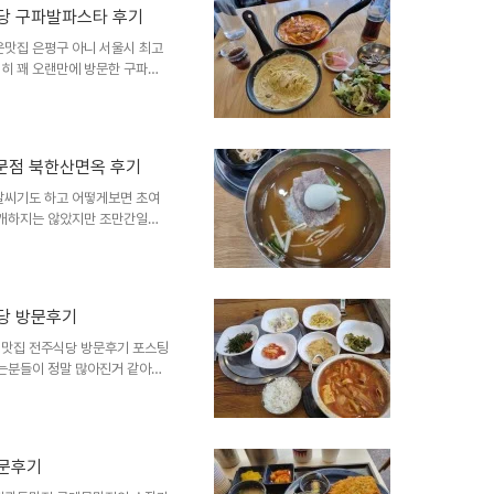
더욱이 점심시간에 2번이나 갔는데
당 구파발파스타 후기
중국집 탕면입니다 탈은평구급 중
맛집 은평구 아니 서울시 최고
의그린 아파트상가1층입니다 구
히 꽤 오랜만에 방문한 구파발
히 맘먹고 가지않으면 찾기 힘
한결같은 맛... 놀라운 가성비
뉴들을 즐길수 있어 역시나 인기
서 먹으면 돈번다고 봐야하는 구
문점 북한산면옥 후기
시 은평구 진관동19 102호,
동 102호입니다 은평구 진관
날씨기도 하고 어떻게보면 초여
만개하지는 않았지만 조만간일거
다보니 북한산성 북한산국립공원입
에 어지간하면 잘 안가려고 하는
효자동에 있는 개성손만두 함흥냉
성손만두&함흥냉면과 메뉴를 별
당 방문후기
 개업하신거 같아요 아무튼 반갑
검증된 집이라 잘 됐으면 좋겠네
맛집 전주식당 방문후기 포스팅
는분들이 정말 많아진거 같아요
북한산도 등산객 맞이에 한창이
서울시 은평구 진관동279-
 오전11시부터 오후8시까지 단
합니다 북한산성입구에서 원효봉
방문후기
은 김치두부전골, 삼겹살, 생오