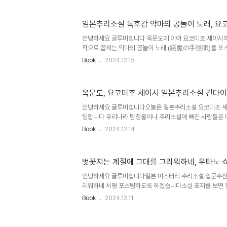
가 갈등의 회오리에 늘 있거나 여러가지 공격을 받거나 여
직히 말해 피로감, 비토정서가 대중들에게 많은 것도 분명
일본추리소설 독후감 악마의 공놀이 노래, 요
책을 읽고 나서 든 생각은 사회정치도서로 출판되었지만 정
는 생각이 들었습니다 지극히 기본적이고 정상적인 사회를 
안녕하세요 글루미입니다 옥문도에 이어 요코미조 세이시의
들과 조금은 더 미래를 ..
작으로 꼽히는 악마의 공놀이 노래 (惡魔の手毬唄)를 포
구패가 되네요소년탐정 김전일(긴다이치 하지메)에서 김
Book
2024.12.15
다 '할아버지의 명예를 걸고' 라는 대사를 읆조리는데 거
코스케가 됩니다 긴다이치 코스케시리즈는 77개로 알려져
치 코스케 시리즈는 내가 알기로 12개.제목부터가 으스스
옥문도, 요코미조 세이시 일본추리소설 긴다이
보듯이 한마리 참새가 말하기를, 두 번째 참새가 말하기를,
대체 어떤 역할을 할까 궁금해집니다 에필로그 시작은 향
안녕하세요 글루미입니다오늘은 일본추리소설 요코미조 세
'귀수촌 공놀이 노래'에 관하여..
팅합니다 우리나라 탐정물이나 추리소설에 빠진 사람들은 대
난부터 접하곤 한다만화라서 접하기 쉬운 편인 이유가 크겠
Book
2024.12.14
나 괴도 루팡을 시작으로 탐정물을 접하는 경우가 상당히 
이렇게 탐정 추리물을 접한 케이스그 중에서 소년탐정 김
치 하지메)가 사건을 풀려고 할때나 궁지에 몰렸을때 뱉는 
벚꽃지는 계절에 그대를 그리워하네, 우타노 
에서 할아버지격이 요코미조 세이시씨가 만들어낸 긴다이
케시리즈는 77개로 알려져있으나 한국에서 번역된 긴다이
안녕하세요 글루미입니다일본 미스터리 추리소설 입문추천
12개.그 중에서도 '팔묘촌' '이..
리워하네 서평 포스팅하도록 하겠습니다소설 표지를 보면 
수가 없습니다 연애로맨스소설인지 알겠죠저는 솔직히 고백
Book
2024.12.11
몇페이지를 읽어보면 야한 이야기로 시작합니다표지와 앞부
를 떠올리니 갑자기 부끄럽네요 하지만 이것도 작품의 일
래도 힌트를 줍니다2004년 57회 일본추리작가협회상 수