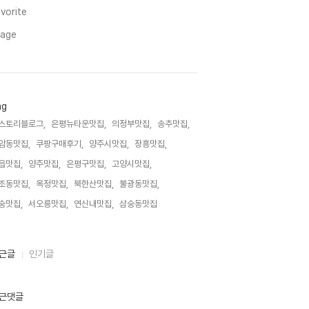
vorite
mage
ag
스토리블로그,
은평뉴타운맛집,
의정부맛집,
송추맛집,
암동맛집,
쿠팡구매후기,
양주시맛집,
장흥맛집,
읍맛집,
양주맛집,
은평구맛집,
고양시맛집,
조동맛집,
옥정맛집,
북한산맛집,
불광동맛집,
숭맛집,
서오릉맛집,
연신내맛집,
삼숭동맛집,
근글
인기글
근댓글