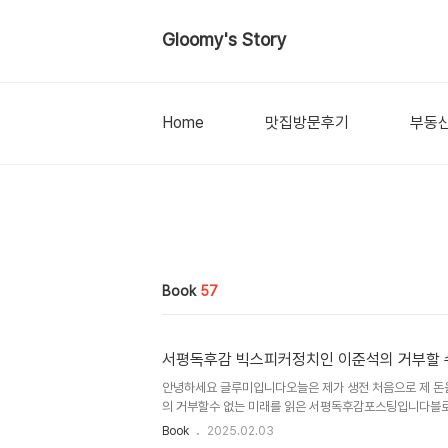
Gloomy's Story
Home
맛집방문후기
부동
Book
57
서평독후감 빅스피커정치인 이준석의 거부할 
안녕하세요 글루미입니다오늘은 제가 생전 처음으로 제 돈을
의 거부할수 없는 미래를 읽은 서평독후감포스팅입니다블로
제들이 있습니다.정치, 종교, 남녀갈등, 전쟁같은 주제들이
Book
2025.02.03
인 이준석 전대표같은 경우 참 오가는 말이 많은 인물이고