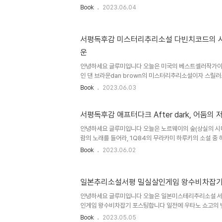
마다 에이미와 함께 일본의 3대여류작가로 손꼽히며 최근
Book
2023.06.04
가다라는 책으로 왕성한 활동을 이어가고 있는 일본소설작
신유희님이 맡았습니다 마미야형제라 뭔가 에쿠니 가오리
만 저도 2살터울의 남동생이 있는지라 형제이야기 같아서
서평독후감 미스터리추리소설 다빈치코드의 시작
책장을 한장한장 넘기게 됐습니다. 요근래 너무 익숙하다못
운
르고 있는 히키코모리형의 형제에 대해 이야기를 하고 있는
비교하며 몰입하여 책을 읽어보기도..
안녕하세요 글루미입니다 오늘은 미국의 베스트셀러작가
인 댄 브라운dan brown의 미스터리추리소설이자 스릴
코드시리즈의 시작인 천사와 악마 서평독후감 포스팅합니
Book
2023.06.03
들의 비웃음을 사는 작품이 있는가 하면 엄청난 대중성과 
이 있습니다. 게다가 독서의 재미는 다음 내용의 궁금함과 '
사가 나올 정도의 상상력을 제공하는 소재, 인물, 배경의 
서평독후감 애프터다크 After dark, 어둠의
는 작품은 영미권과 한국에서 다빈치코드와 함께 베스트셀
안녕하세요 글루미입니다 오늘은 노르웨이의 숲(상실의 시대)
다. 소설의 포인트는 미스터리와 추리라기보다는 음모론적
람의 노래를 들어라, 1Q84의 무라카미 하루키의 소설 중
아니라 할 수 있겠습니다. 어떻게..
afterdark 우리나라번역으로 애프터다크, 어둠의 저편
Book
2023.06.02
팅입니다 무라카미 하루키는 일본문학에서 대명사로 쓰일
인입니다. 이 책도 무라카미 하루키의 이름만 보고 책을 들
루키는 정말 의미있는 작가입니다. 평소 어릴때부터 책을 
일본추리소설서평 밀실살인게임 왕수비차잡기,
생각하고 있었는데 노르웨이의 숲, 상실의시대를 꽤 늦게 
쯤에.. 어느책이었던가 문득 이런 대목이 생각이 납니다. 어
안녕하세요 글루미입니다 오늘은 일본미스테리추리소설 서
에 보는 풍경이 다..
인게임 왕수비차잡기 포스팅합니다 일전에 우타노 쇼고의 
하네를 서평독후감 포스팅한적이 있었는데 그에 이은 두번
Book
2023.05.05