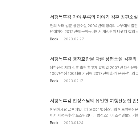
히는게 밀실살인게임 왕수비차잡기입니다 1편에 끝나는게
3편까지 나와 밀실살인게임2.0, 밀실살인게임 마니악스로
추리소설입니다 이미 2004년 벚꽃 지는 계절에 그대를
서평독후감 가야 우륵의 이야기 김훈 장편소설
을 수상한 우타노 쇼고는 이 밀실살인게임2.0으로 다시 
면서 사상 최초로 본격미스터리대상을 두번받는 작가로 
현의 노래 김훈 장편소설 2004년에 생각의 나무에서 출판되
서 출판된 밀실살인게임 시리즈의 소설표지가 매우 ..
년에이어 2012년에 문학동네에서 개정판이 나왔다 칼의 세
리라..운치있지 않은가.. 토속적인 한국형 역사소설로 이만
Book
2023.02.27
야, 음악에 관해 어느 정도 깊이있는 내용을 전달하는 책이
었다. 주경준감독, 주연으로는 안성기, 이성재, 왕석현, 문
소설가 김훈에 대하여 1948년생 휘문고, 고려대학교 중
서평독후감 병자호란을 다룬 장편소설 김훈의
에서 김구를 보좌했던 아버지 김광주가 사망하고 군제대후 
한국일보에 입사하여 기자로서 언론인활동을 이어나갔고 국
남한산성 저자 김훈 출판 학고재 발행일 2007년 대산문
서 일..
100권선정 100쇄를 기념해 2017년에 화가 문봉선님의
판이 발행되기도 하였다. 오징어게임의 감독을 맡았던 황동
Book
2023.02.17
한산성으로 영화를 만들기도 했다. 이병헌, 김윤석, 박해일,
배우들이 주연과 조연을 맡아 영화 자체로서는 아주 좋은 
에는 실패했다. 소설가 김훈에 대하여 1948년생 휘문고,
서평독후감 법정스님의 유일한 여행산문집 인
한민국 임시정부에서 김구를 보좌했던 아버지 김광주가 사
야했다. 1973년 한국일보에 입사하여 기자로서 언론인활
안녕하세요 글루미입니다 오늘은 법정스님의 인도여행산문
례, 시사저널등..
어서 서평독후감 포스팅입니다 법정스님이 조선일보의 기획으
간 인도여행을 한 기록을 기행문형태로 묶은 책입니다 법
Book
2023.01.24
인도네시아 태국 대만등지도 여행하셨지만 구체적으로 단행
행입니다 광활한 대지와 최대의 인구, 종교의 나라, 석가