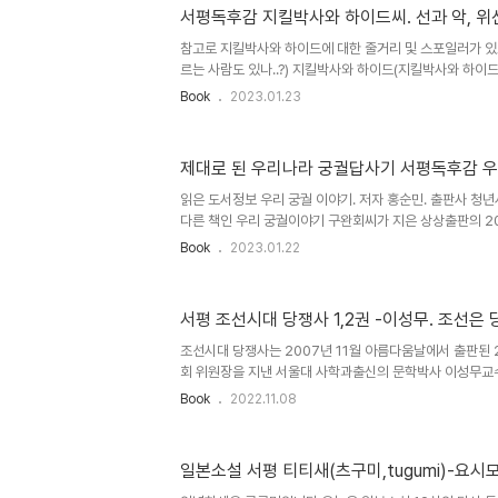
힌두교의 나라가 된 인도 노 프라블럼no problem이라
서평독후감 지킬박사와 하이드씨. 선과 악, 위
인 나라이자 아직도 계급사회가 살아있는 카스트제도가 알게
나마스테란 인도의 인사말로 나는 당시에게 마음과 사랑을
참고로 지킬박사와 하이드에 대한 줄거리 및 스포일러가 있
닌 힌디어.. 신성스러우면서도 ..
르는 사람도 있나..?) 지킬박사와 하이드(지킬박사와 하이드씨
Case of Dr Jekyll and Mr Hyde) 한국에서는 
Book
2023.01.23
인 지킬앤하이드로 더 유명한 지킬박사와 하이드씨. 1886
판한 단편소설로 고전명작에 손꼽힌다. 원제는 지킬박사와
해석할수 있겠는데 이중인격과 선과 악, 위선이라는 소재를
제대로 된 우리나라 궁궐답사기 서평독후감 우
있는 소설이라고 볼 수 있겠다. 과연 제대로 된 이중인격의 
중인격을 가지고 있음에도 어느 부분을 자제하고 있는 것을 
읽은 도서정보 우리 궁궐 이야기. 저자 홍순민. 출판사 청년
다른 책인 우리 궁궐이야기 구완회씨가 지은 상상출판의 
추천한다 홍순민교수의 우리궁궐이야기가 딥하고 진지한 
Book
2023.01.22
지 전문적으로 다룬다면 2021년에 나온 상상출판 구완회
리나라 궁궐에 대해 이름을 제외하고 잘 모르는 부모님과 
고서로 적합하게 잘 나왔다 둘 다 서울 5대궁인 경복궁, 창덕
서평 조선시대 당쟁사 1,2권 -이성무. 조선은
희궁을 다 다룬 것은 똑같다 두 권 다 읽어보기를 추천하지만
초보자에게는 최근 버전을 추천한다 우리는 우리나라 궁궐에 
조선시대 당쟁사는 2007년 11월 아름다움날에서 출판된
고로 199..
회 위원장을 지낸 서울대 사학과출신의 문학박사 이성무교
의 줄기의 조선정치사 맥을 잡는 이야기로 사림정치와 당쟁
Book
2022.11.08
습니다 조선시대 당쟁사 1권은 선조때부터 헌종때까지, 조
고종때까지의 사림정치와 당쟁과 조선시대 정치에 대해서 
히 조선시대에는 성리학으로 대표되는 양반님네들이 별것도
일본소설 서평 티티새(츠구미,tugumi)-요시
안입냐가지고 싸우거나 외척세력의 발호, 끼리끼리 해먹으