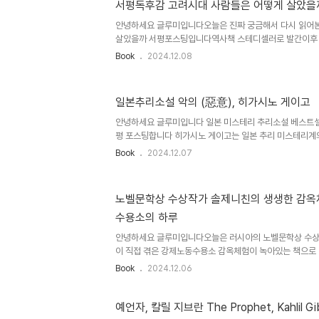
서평독후감 고려시대 사람들은 어떻게 살았을
대상 수상2004년 이 미스터리가 대단하다 1위2004년 본
2004년 주간문춘 미스터리 베스트 10 2위책을 읽다보
안녕하세요 글루미입니다오늘은 진짜 궁금해서 다시 읽어본
필력과 구성력 철저히 짜여진 완벽한 각..
살았을까 서평포스팅입니다역사책 스테디셀러로 발간이후 
살았을까 시리즈는 고려시대말고도 조선시대 사람들은 어떻
Book
2024.12.08
은 어떻게 살았을까, 우리는 지난 100년동안 어떻게 살
에 대한 전문연구서들을 계속 발간하고 있는 한국역사연구
사이야기를 그나마 재미있게 풀어냈다는 평가를 받고 있습
일본추리소설 악의 (惡意), 히가시노 게이고
살았을까는 2권으로 구성되어 있으며 한권당 300페이지
은 권당 18000원 전후로 형성되어 있구요 현북스에서 개정
안녕하세요 글루미입니다 일본 미스테리 추리소설 베스트셀러
간되었습니다 1권은 고려시대 사회와 ..
평 포스팅합니다 히가시노 게이고는 일본 추리 미스테리계
은 작가로 내놓는 책마다 베스트셀러입니다책을 읽어보면
Book
2024.12.07
노 게이고는 정말 작가중의 작가라고요책 제목부터가 참 의
은 곳에서 피어오르는 어둠의 이면'살인의 동기란 무엇일까?
다. - 히가시노 게이고 히가시노 게이고는 1958년생으
노벨문학상 수상작가 솔제니친의 생생한 감옥
유명한 용의자 X의 헌신으로 2006년 134회 나오키상, 1
수용소의 하루
란포상 1995년 비밀로 52회 일본추리작가협회상을 수상
은 국내에서도 인기리에..
안녕하세요 글루미입니다오늘은 러시아의 노벨문학상 수상
이 직접 겪은 강제노동수용소 감옥체험이 녹아있는 책으로 
데니소비치, 수용소의 하루. 서평 독후감을 포스팅합니다
Book
2024.12.06
사로 읽는 편입니다똑같은 책이 있으면 한번쯤 어느게 편한
음사가 저한테는 읽기 편하더라구요 계속 유수의 세계문학
내주는 편이고요 민음사는 55년 역사의 출판사이기도 합
예언자, 칼릴 지브란 The Prophet, Kahlil Gi
데니소비치, 수용소의 하루는 어딘가를 강렬히 쳐다보는 