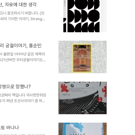
는 단어로 대표되기도 하는 낙천적
선, 자유에 대한 생각
모르게 존재하고 있는 인도..
 다해 예배드립니다라는 뜻은 지
으니 참조하시기 바랍니다. (모
의 기이한 이야기, Strange
조승우씨가 주연을 맡아 열연한 뮤지컬
년 로버트 루이스 스티븐슨이 출
 하이드씨의 이상한 사건이라고
 쓴 작품가운데 제일 인정받고
리 궁궐이야기, 홍순민
발현일까. 보통 인간들은 다 이
아닐까? 이중인격은 정신병..
사 출판일 1999년 같은 제목의
2021년버전 우리궁궐이야기도
우리나라궁궐의 속깊은 이야기까
씨가 지은 우리궁궐이야기는 우
아이들을 위한 궁궐입문서이자 참
궁, 창경궁, 덕수궁(경운궁), 경
 당쟁으로 망했나?
 한권만 읽어도 상관은 없다..
대해 제대로 알고 있는가.. 참
 2권짜리 책입니다 국사편찬위원
수가 펴낸 조선사이야기 중 하나
에 대해 집중하여 이야기하고 있
선시대 당쟁사 2권은 숙종부터
상세히 이야기하고 있습니다. 흔
 아닌 예송논쟁 같이 옷을 입냐
모토 바나나
면서 안에서부터 썩어 조선이 망