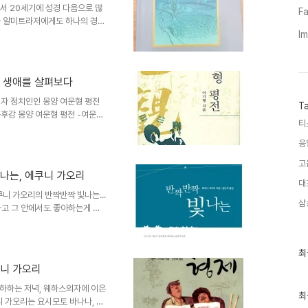
서 20세기에 성경 다음으로 많
Fa
하고 책하고는 전혀 상관이 없겠
타 알미트라저에게도 하나의 경전
 다시 읽었지만 예전에 엄청 애
I
록과 번역이 동시에 된 책이고
에 실려있는 칼릴 지브란의 생애
활은 불우했다고 알려져 있습니
 생애를 살펴보다
 못되어 지역 사제에게 성서와
습니다 아버지로 인해 생활,경
자 정치인인 몽양 여운형 평전
T
감 몽양 여운형 평전 -여운형
티
하였다본관은 함양이며 경기도 양
를 몽양으로 정했다.1900년 배
응
전학했으나 항일운동을 시작하며
고
그해 아내도 사망하고 몇 년뒤 어
나는, 에쿠니 가오리
의 설립자 민영환도 을사늑약으
대
다.이후 개신교와 YMCA등 활
 가오리의 반짝반짝 빛나는...
삼
하고 그 안에서도 좋아하는게 많
 서평독후감을 써왔죠 하지만 그
 소설인 반짝반짝 빛나는이었습
앗! 하는 느낌을 주는 일본의 3
최
최
 빛나는..일본어로는 키라키라 히
근
쿠니 가오리
글
가 발행되었고 역시 김난주씨가 번
과
상을 수상한 작품입니다 정말 읽
하하는 저녁, 웨하스의자에 이은
인
최
 가오리는 요시모토 바나나, 야
기