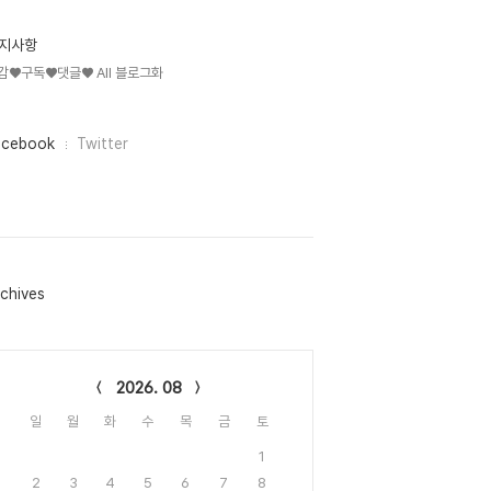
지사항
감♥구독♥댓글♥ All 블로그화
acebook
Twitter
chives
lendar
2026. 08
일
월
화
수
목
금
토
1
2
3
4
5
6
7
8