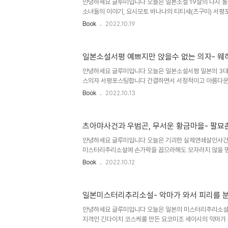
했다고들 보통 사람들은 흔히 인식을 하고 있는데 조선시대
안녕하세요 글루미입니다 오늘은 일본소설 19살의 다시 
로 파악하려면 조선시대의 정치와..
소녀들의 이야기, 요시모토 바나나의 티티새(츠구미) 서
고 성장소설같기도 하고 일상치유소설인거 같기도 하면서 
Book
2022.10.19
하고 마냥 소녀들로 남을것만도 같은 그녀들의 이야기입니
나나의 첫 장편소설로 알려져있으며 소설줄거리내용을 간
으로 화자인 마리아와 요코가 있으며 주인공은 관찰시점의
일본소설서평 예쁘지만 앉을수 없는 의자- 웨
여관을 운영하며 살아가는 츠구미와 가족들.. 마리아와 마
에서 신세를 지고 같이 거주하고 있는 소설속배경이 있습니
안녕하세요 글루미입니다 오늘은 일본소설서평 일본의 3
한창 꿈많은 소녀들로 마리아는 특별하지 ..
스의자 서평포스팅합니다 간결하면서 서정적이고 아름다운
를 얻고 있는 작가가 에쿠니 가오리죠 특히 여성작가니만큼
Book
2022.10.13
사랑이야기를 주로 다루긴 하지만 뿐만 아니라 다양한 주제
의자는 처음 2004년말에 에쿠니 가오리 일곱번째 책으로
해서 들어왔습니다 최근 2021년말 겨울에 새로 소담출
츠아먀사건과 우범곤, 무서운 황금마을- 팔묘
니다 에쿠니 가오리는 청아한 문체와 세련된 감성화법으로
로 인정받고 있습니다 1964년생인 에쿠니 가오리는 도쿄
안녕하세요 글루미입니다 오늘은 기괴한 실제연쇄살인사건
을 졸업하고 1989년 페미나상을 수상하..
미스터리추리소설에 손가락을 꼽으라해도 모자라지 않을 
코미조 세이시의 팔묘촌八つ墓村 서평포스팅합니다 요코
Book
2022.10.12
1902년 일본 고베출생으로 본디 오사카약전을 졸업하고 
이 작품투고를 취미로 하다가 일본 추리소설계의 선구자 
입사, 편집자의 일을 시작해 전업작가의 길을 걷게 되었습
일본미스터리추리소설- 악마가 와서 피리를 분
예춘추에서 역대 일본최고의 미스터리로 선정한 옥문도와 이
놀이노래, 여왕벌등의 명작을 발표했습니다 하지만 엄청나게
안녕하세요 글루미입니다 오늘은 일본의 미스터리추리소설
가미가의 일족이 영화로서 대성공을 거둠에 따라 폭발..
지격인 긴다이치 코스케를 만든 요코미조 세이시의 악마가