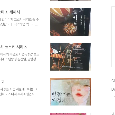
러가지 공격을 하거나 하면서 솔
한 사실입니다하지만 단언컨대 이
코미조 세이시
치에 관한 책이 아니라 철학서라
위한, 또 발전을 위한 사회담론
 긴다이치 코스케 시리즈 중 수
스팅합니다 직역하면 악마의 수
전일이 사건해결의지를 다질때마
기서 할아버지격이 탐정 긴다이치
있으나 한국에서 번역된 긴다이
한 괴기한 느낌을 주죠 목차에서
치 코스케 시리즈
 세 번째 참새가 말하기를참새가
토와 민속이라는 소재를 던지고
이시의 옥문도 서평독후감 포스
개 소년탐정 김전일, 명탐정 코
고 그 다음으로는 탐정 셜록홈즈
많을것으로 생각된다 일단 나는
전일에서 주인공인 김전일(긴다이
대사 "할아버지의 명예를 걸고"
G
쇼고
치 코스케가 된다긴다이치 코스
치 코스케 시리즈는 내가 알기로
서 벚꽃지는 계절에 그대를 그
Di
전혀 미스터리 추리소설인지 알
하자면 이 앞면표지와 책 앞쪽
분에 낚여서 구매했어요...과거
부분이었다는거죠뒷면을 보면 그
상2004년 4회 본격미스터리
내