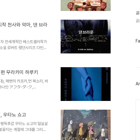
까지도 혼자서 종이우산을 쓰고
글
가입니다. 마미야형제의 번역은
공
에게 어울리지 않는 책제목이지
 또 에쿠니 가오리의 소설이라서
공
 천사와 악마, 댄 브라
해 친숙한, 또 사회문제로 떠오
 것 같았는데 문득 우리 형제에
페
F
이자 전세계적인 베스트셀러작가
이
러소설 로버트 랭던시리즈 다빈치
스
다 자고로 베스트셀러란 독서가
북
동시에 작품성으로 승부하는 작품
트
위
이런 사실이 있다니' 라는 감탄
터
참신함일겁니다. 이 천사와 악마라
 저편 무라카미 하루키
플
러의 위치를 확고히 하고 있습니
러
, 해변의 카프카,먼 북소리, 바
인 소재가 전부라고 해도 과언은
Ar
그
 하나인 アフタ-ダ-ク,
인
이라 불리는 책의 서평독후감 포스
정도로 브랜드가치가 있는 문학
Ca
었을 정도로 저에게 무라카미 하
많이 읽고 두루두루 섭렵했다고
 우타노 쇼고
접했습니다. 정확히 스무살? 정도
떤 풍경이든. 봄 여름 가을 겨울
평독후감 우타노 쇼고의 밀실살
벚꽃지는 계절에 그대를 그리워
째 우타노 쇼고의 대표작으로 꼽