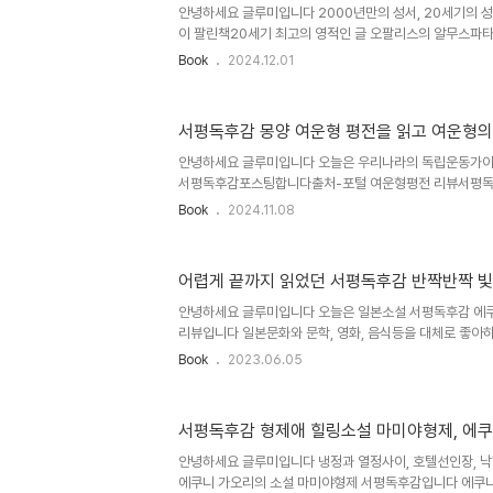
안녕하세요 글루미입니다 2000년만의 성서, 20세기의 성
네 알렉산드르 솔제니친의 본인 사진입니다 작가의 생김새
이 팔린책20세기 최고의 영적인 글 오팔리스의 알무스파
지만서도...전 이 남자의 이야기가 궁..
이 되버린예언자 The Prophet 서평입니다오랜만에 꺼내
Book
2024.12.01
독하던 책이라 낡아보이네요 칼릴 지브란의 예언자, 원문수
물병자리에서 출판 정창영님이 번역하여 옮겼습니다 이 책
를 살펴보면아랍 레바논에서 태어났으나 어린시절 가정생
서평독후감 몽양 여운형 평전을 읽고 여운형의
다거의 아버지가 없는 인생을 살았으며 학교마저 갈 형편이
시리아어 아랍어등을 비공식적으로 교육받았다고 알려져 있
안녕하세요 글루미입니다 오늘은 우리나라의 독립운동가이
제면에서 문제가 계속 발생하던 지..
서평독후감포스팅합니다출처-포털 여운형평전 리뷰서평독후
의 생애 몽양 여운형은 1886년 출생하여 1947년 사망
Book
2024.11.08
평출신이다. 어머니가 태양을 품는 꿈을 태몽으로 해서 아호
재학당에 입학하였고 홍화학교로 전학, 우무학당으로 또 
졸업1개월전에 그만두었다. 이 시기 할아버지가 사망하고 
어렵게 끝까지 읽었던 서평독후감 반짝반짝 빛
머니도 사망하고 마음을 추스르기도 전에 다녔던 홍화학교
로 자결을 선택하고 또 아버지도 사망하여 힘든 시기를 보냈
안녕하세요 글루미입니다 오늘은 일본소설 서평독후감 에쿠니
동을 하고 이후 중국유학을 떠나..
리뷰입니다 일본문화와 문학, 영화, 음식등을 대체로 좋아
습니다만은..에쿠니 가오리도 정말 좋아하는 소설가로 많이
Book
2023.06.05
런데도 불구하고 끝까지 읽기가 힘들었던 에쿠니 가오리의
니다 여성스럽고 세련되었고 묵묵하면서도 청아한 문체...아 
대여류작가인 에쿠니 가오리.. 1991년에 발표된 반짝반짝
서평독후감 형제애 힐링소설 마미야형제, 에
카루.. 우리나라에는 2001년에 소담출판사에서 초판1쇄
역을 맡았습니다 2013년에는 제2회 무라사키시키부 문학
안녕하세요 글루미입니다 냉정과 열정사이, 호텔선인장, 낙
기 난해했던 작품이..
에쿠니 가오리의 소설 마미야형제 서평독후감입니다 에쿠니