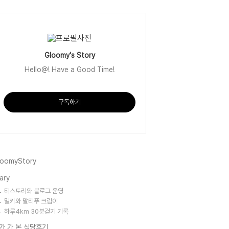
Gloomy's Story
Hello@! Have a Good Time!
구독하기
loomyStory
ary
티스토리와 블로그 운영
밀키와 말티푸 크림이
하루4km 30분걷기 기록
가 가 본 식당후기