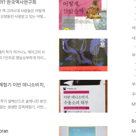
까? 한국역사연구회
격 미스터리 베스트 10 1위
면 미스테리와 추리보다는 작가의
 책 고려시대 사람들은 어떻게
오랫동안 사랑받고 있는 어떻게
게 살았을까, 삼국시대 사람들
여
았을까등이 있고 여러가지 한국역사
회가 지은 책들입니다 지루한 역
내
니다 고려시대 사람들은 어떻게
정도로 구성되어 있습니다 가격
판이 2022년 2월22일 재출
 작가 히가시노 게이고의 서
부
의 1인자로 명실상부하게 자리잡
 인정할수밖에 없습니다 히가시
미심장합니다인간의 마음, 그 깊
 그것을 생각하며 이 책을 썼
로 환갑을 넘긴 나이입니다영화로도
부
체험기 이반 데니소비치,
985년 방과 후로 31회 에도가와
했습니다 백야행과 방황하는 칼
주
작가 알렉산드르 솔제니친 본인
M
읽는 생생한 감옥체험기, 이반
저는 세계문학전집류는 거의 민음
가 읽어보지만 대부분 경험상 민
B
을 잘 번역해서 책을 지속적으로
니다알렉산드르 솔제니친의 이반
bran
M
한 남자의 사진이 들어가있습니다