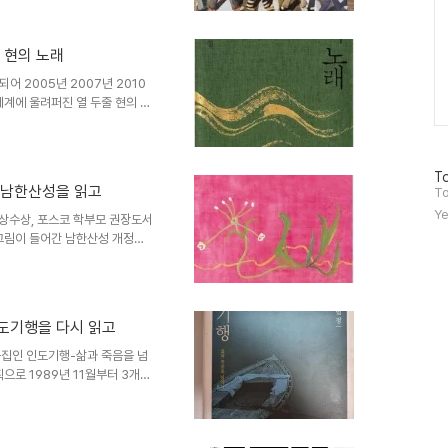
 아니라 밀실살인게임 시리즈는
 이어지는 3부작 본격 미스테리
 그리워하네로 본격미스터리대상
 현의 노래
한번 본격미스테리대상을 받게 되
자리매김하였습니다 한스미디어에
어 2005년 2007년 2010
계에 울려퍼진 열 두줄 현의 소
할수가 없다 또 비교적 신라와 가
다. 현의 노래는 영화로도 제작되
정희등 이름있는 배우들이 출연..
방
To
퇴 언론인이자 대한민국 임시정부
 남한산성을 읽고
문
To
가장노릇을 해야했다. 1973년
자
Ye
민일보, 한겨례, 시사저널등에
학상수상, 포스코 학부모 권장도서
수
 그림이 들어간 남한산성 개정신
혁감독이 2017년에 김훈의 남
 고수, 진선규, 조우진등 쟁쟁한
평가와 평점을 받는 편이나 흥행
 고려대학교 중퇴 언론인이자 대
도기행을 다시 읽고
망하고 군제대후 가장노릇을 해
동을 이어나갔고 국민일보, 한겨
집인 인도기행-삶과 죽음을 넘
로 1989년 11월부터 3개월
정스님은 불교권인 네팔 스리랑카
본형태로 남은 것은 이 인도기
모니가 활동한 불교의 나라였지만