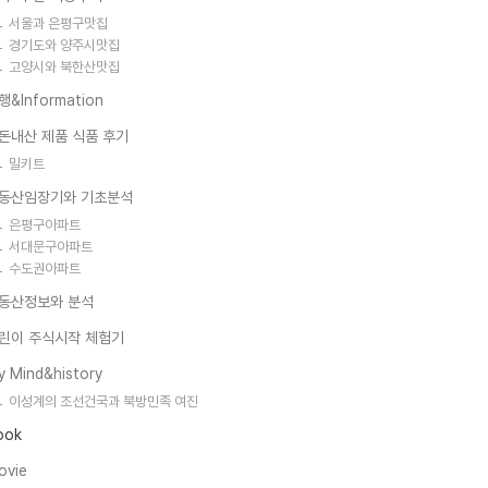
서울과 은평구맛집
경기도와 양주시맛집
고양시와 북한산맛집
행&Information
돈내산 제품 식품 후기
밀키트
동산임장기와 기초분석
은평구아파트
서대문구아파트
수도권아파트
동산정보와 분석
린이 주식시작 체험기
y Mind&history
이성계의 조선건국과 북방민족 여진
ook
ovie