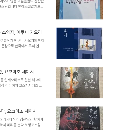
의 정치와 망국의 원인들을 제대
돌아오지 않을 여름날들의 찬란한
평포스팅입니다 연애소설같기도하
소녀에서 여자로 되는거 같기도
다 츠구미 티티새는 요시모토 바
략하게 설명드리자면 3인칭시점
 츠구미입니다 여름 바닷가에서
하스의자, 에쿠니 가오리
리아의 어머니는 그런 츠구미여관
다 츠구미와 마리아는 19살의
대여류작가 에쿠니 가오리의 웨하
 문장으로 한국에서 특히 인기
 특유의 여성적인 분야와 문체,
로 소설을 쓰기도 합니다 웨하스
 소담출판사를 통해 국내에 번역
판사에서 리커버되서 재발간되었습
촌, 요코미조 세이시
 사랑받는 일본의 3대여류작가
에서 태어나 미국 델라웨어대학
을 실제모티브로 일본 최고의
명작 긴다이치 코스케시리즈 요
미조 세이시의 간략정보는
가업인 약국에서 일하다가 틈틈
에도가와 란포의 권유로 쿠분칸에
니다 대표작은 혼진살인사건과 문
다, 요코미조 세이시
누가미일족, 팔묘촌, 악마의 공
 유명해진것은 1976년 이누
의 1세대작가 김전일의 할아버
 와서 피리를 분다 서평포스팅합