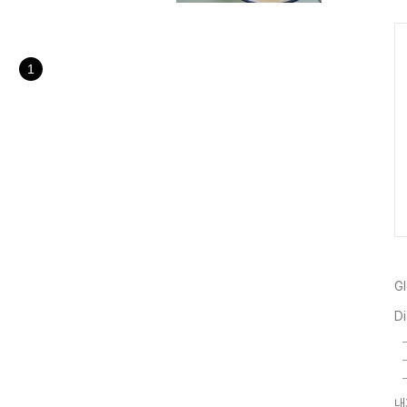
367, 도로명주소는 고양시 덕
 e편한세상시티하고 고양스타필드
 매일 오전10시부터 오후8시
고 107동에 주차하고 1층으로
1
G
Di
내