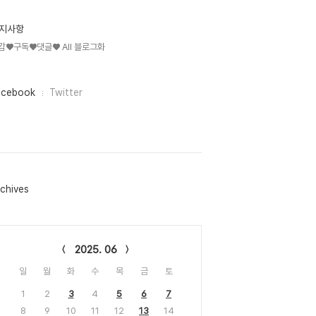
지사항
감♥구독♥댓글♥ All 블로그화
acebook
Twitter
chives
lendar
2025. 06
일
월
화
수
목
금
토
1
2
3
4
5
6
7
8
9
10
11
12
13
14