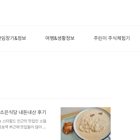
산임장기&정보
여행&생활정보
주린이 주식체험기
 소은식당 내돈내산 후기
 스타필드 인근의 맛집인 소월
송역 부근에 맛집들이 많이 생
여러가지 김밥, 팥빙수, 콩국수
땡겨서 방문하게 되었습니다 소월