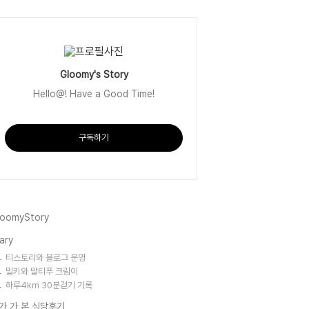
Gloomy's Story
Hello@! Have a Good Time!
구독하기
loomyStory
ary
티스토리와 블로그 운영
밀키와 말티푸 크림이
하루4km 30분걷기 기록
가 가 본 식당후기