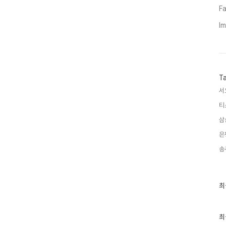
Fa
I
T
서
티
삼
은
송
최
최
근
글
과
인
최
기