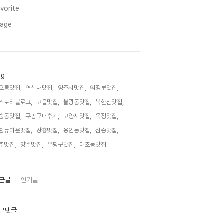
vorite
mage
ag
오릉맛집,
연신내맛집,
양주시맛집,
의정부맛집,
스토리블로그,
고읍맛집,
불광동맛집,
북한산맛집,
숭동맛집,
쿠팡구매후기,
고양시맛집,
옥정맛집,
평뉴타운맛집,
장흥맛집,
응암동맛집,
삼숭맛집,
추맛집,
양주맛집,
은평구맛집,
대조동맛집,
근글
인기글
근댓글