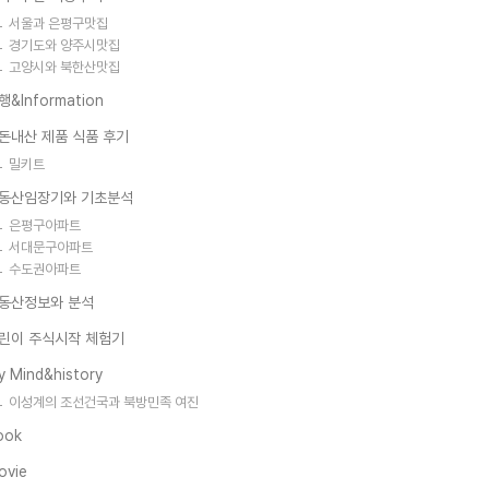
서울과 은평구맛집
경기도와 양주시맛집
고양시와 북한산맛집
행&Information
돈내산 제품 식품 후기
밀키트
동산임장기와 기초분석
은평구아파트
서대문구아파트
수도권아파트
동산정보와 분석
린이 주식시작 체험기
y Mind&history
이성계의 조선건국과 북방민족 여진
ook
ovie